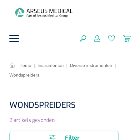
hoofdinhoud
Home
|
Instrumenten
|
Diverse instrumenten
|
Wondspreiders
ADL & Comfortzorg
SLUITEN
FILTEREN
Behandeling
Algemene comfortzorg
WONDSPREIDERS
Aromatherapie
Beademing
Maagsondes
ZOEKRESULTATEN
2
artikels gevonden
Beauty care
Chirurgie
Huid
Ventilatie toebehoren
Lichttherapie
Cryotherapie
Neuscanules
Filter