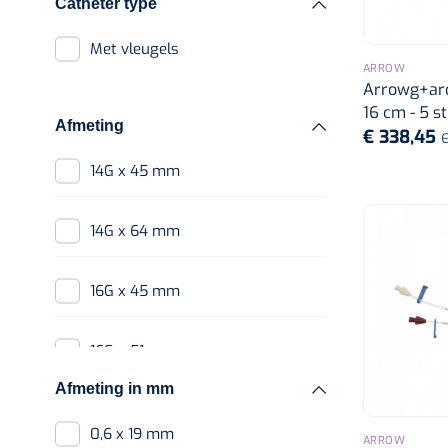
Catheter type
Stuwbanden
Met vleugels
Alcoswabs
ARROW
Arrowg+ard
16 cm - 5 st
Afmeting
€ 338,45
14G x 45 mm
14G x 64 mm
16G x 45 mm
16G x 51 mm
Afmeting in mm
16G x 64 mm
0,6 x 19 mm
ARROW