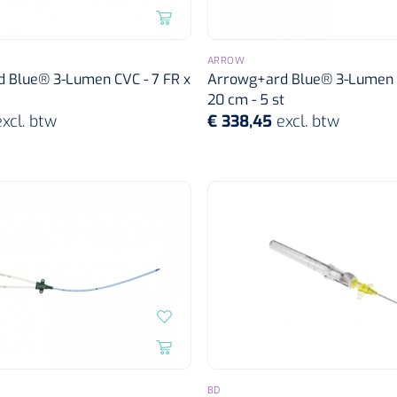
ARROW
 Blue® 3-Lumen CVC - 7 FR x
Arrowg+ard Blue® 3-Lumen C
20 cm - 5 st
excl. btw
€ 338,45
excl. btw
BD