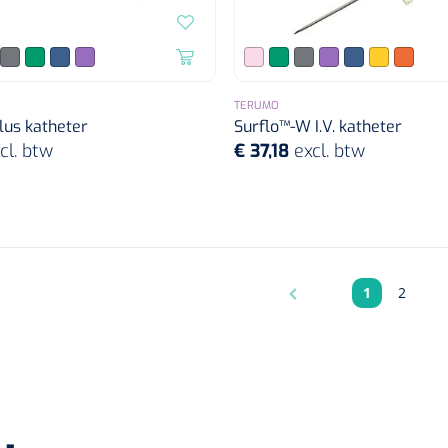
TERUMO
lus katheter
Surflo™-W I.V. katheter
cl. btw
€ 37,18
excl. btw
1
2
Pagina
Pagina