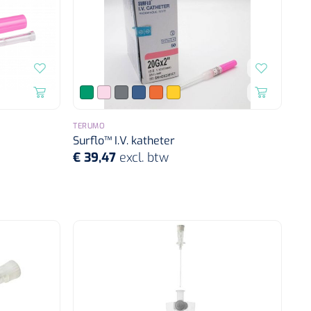
TERUMO
Surflo™ I.V. katheter
€ 39,47
excl. btw