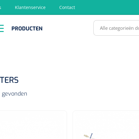
s
Klantenservice
Contact
RODUCTEN
PRODUCTEN
hirurgie
Diagnose
EHBO &
Fysiotherapie
Hygië
Reanimatie
& Revalidatie
Desinf
SULTATEN
TERS
ls gevonden