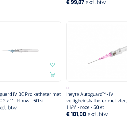
€ 99,87
excl. btw
BD
guard IV BC Pro katheter met
Insyte Autoguard™ - IV
2G x 1" - blauw - 50 st
veiligheidskatheter met vleu
xcl. btw
1 1/4" - roze - 50 st
€ 101,00
excl. btw