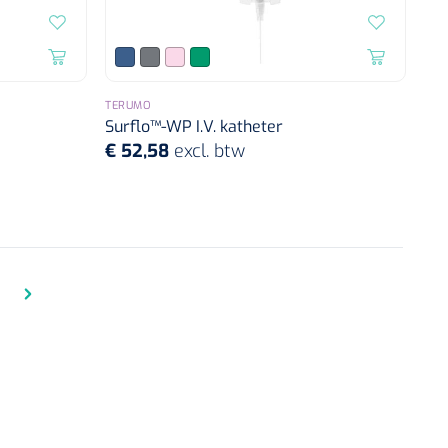
TERUMO
Surflo™-WP I.V. katheter
€ 52,58
excl. btw