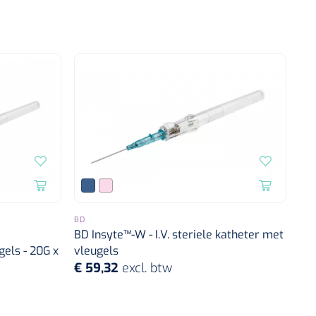
BD
BD Insyte™-W - I.V. steriele katheter met
gels - 20G x
vleugels
€ 59,32
excl. btw