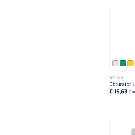
22G x 25 mm
1,3 x 45 mm
23G x 19 mm
1,3 x 51 mm
24G
1,3 x 64 mm
24G x 19 mm
1,5 x 45 mm
TERUMO
26G x 19 mm
Obturator I
1,7 x 51 mm
€ 15,63
ex
1,7 x 64 mm
1,8 x 45 mm