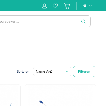
NL
NL
ne &
Incontinentiezorg
Injectiemateriaal
Infrastruc
ectie
SLUITEN
Sorteren
Filteren