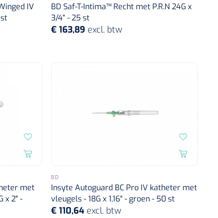
Winged IV
BD Saf-T-Intima™ Recht met P.R.N 24G x
 st
3/4" - 25 st
€ 163,89
excl. btw
BD
theter met
Insyte Autoguard BC Pro IV katheter met
 x 2" -
vleugels - 18G x 1,16" - groen - 50 st
€ 110,64
excl. btw