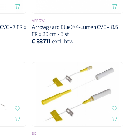
ARROW
VC - 7 FR x
Arrowg+ard Blue® 4-Lumen CVC - 8,5
FR x 20 cm - 5 st
€ 337,11
excl. btw
BD