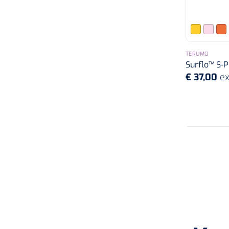
TERUMO
Surflo™ S-P
€ 37,00
ex