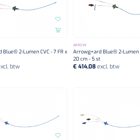
ARROW
 Blue® 2-Lumen CVC - 7 FR x
Arrowg+ard Blue® 2-Lumen C
20 cm - 5 st
xcl. btw
€ 414,08
excl. btw