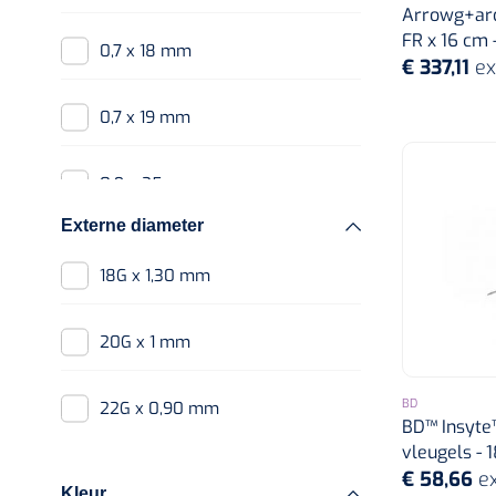
Arrowg+ard
17G x 45 mm
FR x 16 cm -
0,7 x 18 mm
€ 337,11
ex
18G x 1 1/4"
0,7 x 19 mm
18G x 1,16"
0,9 x 25 mm
18G x 2"
Externe diameter
0,64 x 19 mm
18G x 1,30 mm
18G x 32 mm
0,74 x 19 mm
20G x 1 mm
18G x 45 mm
0,85 x 25 mm
BD
22G x 0,90 mm
18G x 51 mm
BD™ Insyte™
1 x 0,32 mm
vleugels - 1
€ 58,66
ex
18G x 64 mm
Kleur