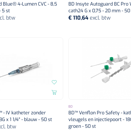
 Blue® 4-Lumen CVC - 8,5
BD Insyte Autoguard BC Pro 
 5 st
cath24 G x 0,75 - 20 mm - 50
cl. btw
€ 110,64
excl. btw
BD
 - IV katheter zonder
BD™ Venflon Pro Safety - ka
8G x 1 1/4" - blauw - 50 st
vleugels en injectiepoort - 18G
cl. btw
groen - 50 st