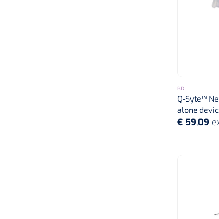
2 x 45 mm
2,2 x 64 mm
2,15 x 64 mm
BD
Q-Syte™ Ne
alone device
€ 59,09
e