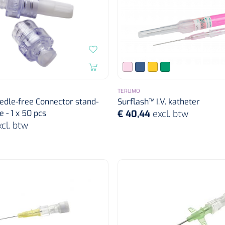
TERUMO
edle-free Connector stand-
Surflash™ I.V. katheter
 - 1 x 50 pcs
€ 40,44
excl. btw
xcl. btw