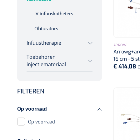
Spuiten met naald
Incontinentiezorg
IV infuuskatheters
Vleugelnaalden
Voorgevulde spuiten
Injectiemateriaal
Infrastructuur
Obturators
Pennaalden
Enterale spuiten
Instrumenten
Infuustherapie
Huber naalden
ARROW
Monitoring
Arrowg+ard
Toebehoren
Infuusstaander
Wondzorg
16 cm - 5 st
injectiemateriaal
€ 414,08
e
Zeletten
FILTEREN
Naaldcontainers en
toebehoren
Op voorraad
Ontsmettingsalcohol
Op voorraad
Naaldknippers