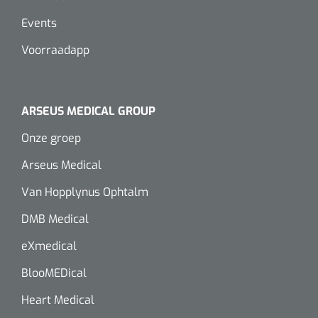
Alginaten
Events
Voorraadapp
Diversen
Kleeflaag removers
ARSEUS MEDICAL GROUP
Watten
Onze groep
Verbandhaakjes
Arseus Medical
Van Hopplynus Ophtalm
Nierbekken
DMB Medical
Wondreinigers
eXmedical
BlooMEDical
Heart Medical