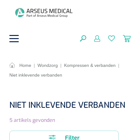
hoofdinhoud
Home
|
Wondzorg
|
Kompressen & verbanden
|
Niet inklevende verbanden
ADL & Comfortzorg
SLUITEN
FILTEREN
Behandeling
Algemene comfortzorg
NIET INKLEVENDE VERBANDEN
Aromatherapie
Beademing
Maagsondes
ZOEKRESULTATEN
5
artikels gevonden
Beauty care
Chirurgie
Huid
Ventilatie toebehoren
Lichttherapie
Cryotherapie
Neuscanules
Filter