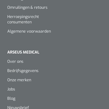
Wearables
Omruilingen & retours
Instrumentensets
Software
Herroepingsrecht
Steriele velden
consumenten
Alcoholmeter
Algemene voorwaarden
Chronische wondzorgproducten
Hydrocolloïden
ARSEUS MEDICAL
Zilververbanden
Over ons
Schuimverbanden
Bedrijfsgegevens
Hydrogel
Onze merken
Jobs
Paraffine verbanden
Blog
Siliconen verbanden
Nieuwsbrief