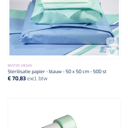
Alginaten
Diversen
Kleeflaag removers
Watten
Verbandhaakjes
BASTOS VIEGAS
Sterilisatie papier - blauw - 50 x 50 cm - 500 st
Nierbekken
€ 70,83
excl. btw
Wondreinigers