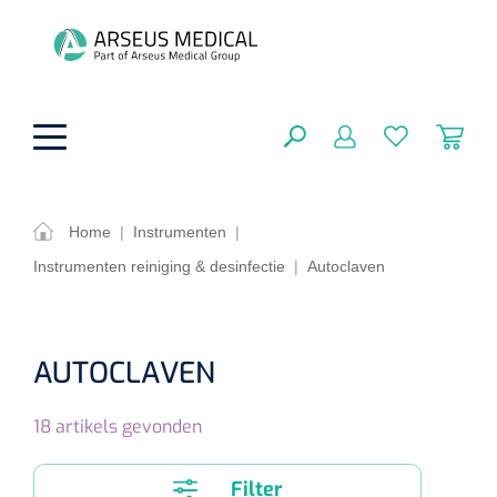
hoofdinhoud
Home
|
Instrumenten
|
Instrumenten reiniging & desinfectie
|
Autoclaven
ADL & Comfortzorg
SLUITEN
FILTEREN
Behandeling
Algemene comfortzorg
AUTOCLAVEN
Aromatherapie
Beademing
Maagsondes
ZOEKRESULTATEN
18
artikels gevonden
Beauty care
Chirurgie
Huid
Ventilatie toebehoren
Lichttherapie
Cryotherapie
Neuscanules
Filter