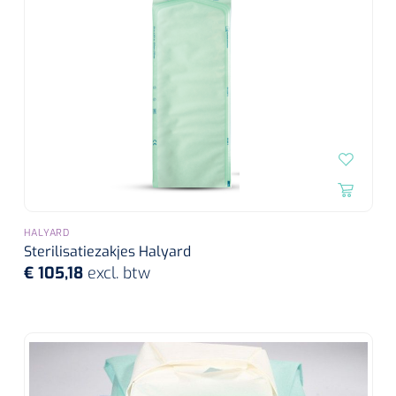
Wearables
Instrumentensets
Software
Steriele velden
Alcoholmeter
Chronische wondzorgproducten
Hydrocolloïden
Zilververbanden
HALYARD
Schuimverbanden
Sterilisatiezakjes Halyard
€ 105,18
excl. btw
Hydrogel
Paraffine verbanden
Siliconen verbanden