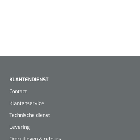
Wearables
Instrumentensets
Software
Steriele velden
Alcoholmeter
Chronische wondzorgproducten
Hydrocolloïden
Zilververbanden
KLANTENDIENST
Schuimverbanden
Contact
Hydrogel
Klantenservice
Technische dienst
Paraffine verbanden
Levering
Siliconen verbanden
Omruilingen & retours