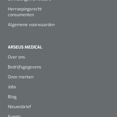
Alginaten
Herroepingsrecht
consumenten
Diversen
Algemene voorwaarden
Kleeflaag removers
Watten
ARSEUS MEDICAL
Over ons
Verbandhaakjes
Bedrijfsgegevens
Nierbekken
Onze merken
Wondreinigers
Jobs
Blog
Nieuwsbrief
Events