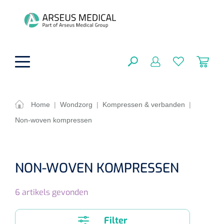
hoofdinhoud
Home
|
Wondzorg
|
Kompressen & verbanden
|
Non-woven kompressen
ADL & Comfortzorg
SLUITEN
FILTEREN
Behandeling
Algemene comfortzorg
NON-WOVEN KOMPRESSEN
Aromatherapie
Beademing
Maagsondes
ZOEKRESULTATEN
6
artikels gevonden
Beauty care
Chirurgie
Huid
Ventilatie toebehoren
Lichttherapie
Cryotherapie
Neuscanules
Filter