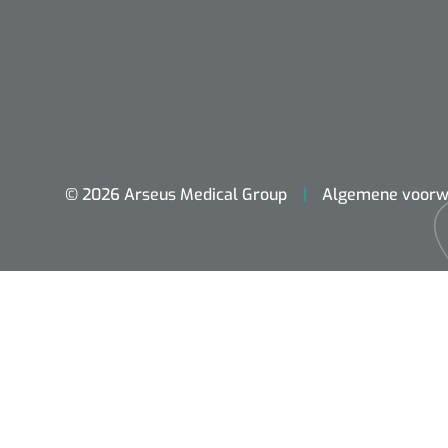
© 2026 Arseus Medical Group
Algemene voorw
ADL & Comfortzorg
Behandeling
Beademing
Chirurgie
Diagnose