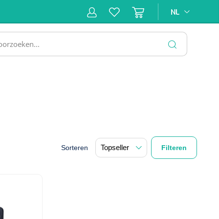
NL
NL
ne &
Incontinentiezorg
Injectiemateriaal
Infrastruc
ectie
SLUITEN
Sorteren
Filteren