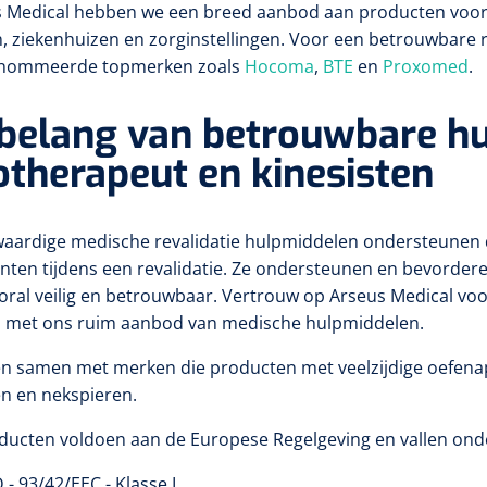
s Medical hebben we een breed aanbod aan producten voor k
n, ziekenhuizen en zorginstellingen. Voor een betrouwbare
nommeerde topmerken zoals
Hocoma
,
BTE
en
Proxomed
.
 belang van betrouwbare h
otherapeut en kinesisten
aardige medische revalidatie hulpmiddelen ondersteunen d
nten tijdens een revalidatie. Ze ondersteunen en bevordere
oral veilig en betrouwbaar. Vertrouw op Arseus Medical vo
n met ons ruim aanbod van medische hulpmiddelen.
n samen met merken die producten met veelzijdige oefenap
n en nekspieren.
ducten voldoen aan de Europese Regelgeving en vallen ond
- 93/42/EEC - Klasse I