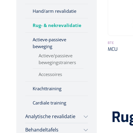
Incontinentiezorg
Hand/arm revalidatie
Injectiemateriaal
Infrastructuur
Rug- & nekrevalidatie
Instrumenten
Actieve-passieve
BTE
Monitoring
beweging
MCU
Wondzorg
Actieve/passieve
bewegingstrainers
Accessoires
Krachttraining
Cardiale training
Rug
Analytische revalidatie
Behandeltafels
Evaluatie &