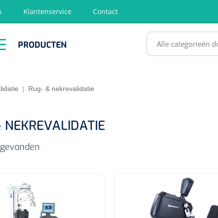
s
Klantenservice
Contact
RODUCTEN
PRODUCTEN
hirurgie
Diagnose
EHBO &
Fysiotherapie
Hygië
Reanimatie
& Revalidatie
Desinf
SULTATEN
lidatie
|
Rug- & nekrevalidatie
& NEKREVALIDATIE
s gevonden