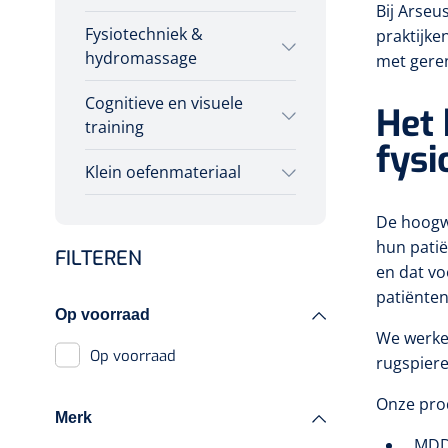
Bij Arseu
multifunctionele
Fysiotechniek &
praktijke
2-delige
krachttraining
hydromassage
met gere
Meerdelige
Evenwicht &
Cognitieve en visuele
Shockwave
proprioceptie
Het
training
3-delige
Radiale shockwave
fysi
Excentrische training
Klein oefenmateriaal
Cognitieve training
Focale shockwave
Bobath
Isokinetische training
Accessoires
Hand/schouder
De hoogw
Virtual reality training
Draagbaar
shockwave
oefentherapie
hun patië
FILTEREN
Interactieve therapie
en dat vo
Toebehoren
Tecar
Oefengewichten
patiënte
Op voorraad
Tecar therapie
Traction
We werke
Oefenmatten
Op voorraad
Elektroden
rugspiere
Osteo
Oefenballen
Toebehoren Tecar
Onze pro
Merk
Kantel
therapie
Loopbruggen - en
MDD 