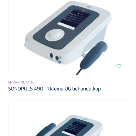
Wearables
Instrumentensets
Software
Steriele velden
Alcoholmeter
Chronische wondzorgproducten
Hydrocolloïden
Zilververbanden
ENRAF-NONIUS
Schuimverbanden
SONOPULS 490 - 1 kleine UG behandelkop
Hydrogel
Paraffine verbanden
Siliconen verbanden