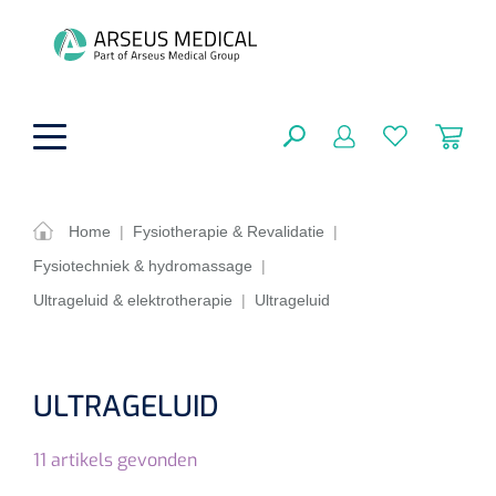
hoofdinhoud
Home
|
Fysiotherapie & Revalidatie
|
Fysiotechniek & hydromassage
|
ADL & Comfortzorg
SLUITEN
Ultrageluid & elektrotherapie
|
Ultrageluid
FILTEREN
Behandeling
Algemene comfortzorg
Aromatherapie
Beademing
Maagsondes
ULTRAGELUID
ZOEKRESULTATEN
Beauty care
Chirurgie
Huid
Ventilatie toebehoren
11
artikels gevonden
Lichttherapie
Cryotherapie
Neuscanules