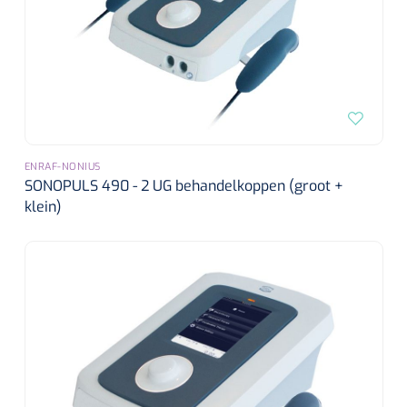
Alginaten
Diversen
Kleeflaag removers
Watten
ENRAF-NONIUS
SONOPULS 490 - 2 UG behandelkoppen (groot +
Verbandhaakjes
klein)
Nierbekken
Wondreinigers