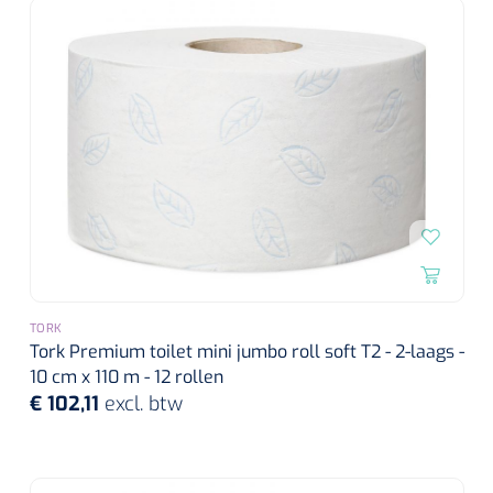
Alginaten
Diversen
Kleeflaag removers
Watten
Verbandhaakjes
Nierbekken
TORK
Tork Premium toilet mini jumbo roll soft T2 - 2-laags -
Wondreinigers
10 cm x 110 m - 12 rollen
€ 102,11
excl. btw