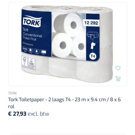
Wearables
Instrumentensets
Software
Steriele velden
Alcoholmeter
Chronische wondzorgproducten
Hydrocolloïden
Zilververbanden
Schuimverbanden
TORK
Hydrogel
Tork Toiletpaper - 2 laags T4 - 23 m x 9.4 cm / 8 x 6
rol
€ 27,93
excl. btw
Paraffine verbanden
Siliconen verbanden