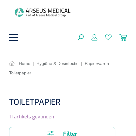
hoofdinhoud
Home
|
Hygiëne & Desinfectie
|
Papierwaren
|
Toiletpapier
ADL & Comfortzorg
SLUITEN
FILTEREN
Behandeling
Algemene comfortzorg
TOILETPAPIER
Aromatherapie
Beademing
Maagsondes
ZOEKRESULTATEN
11
artikels gevonden
Beauty care
Chirurgie
Huid
Ventilatie toebehoren
Lichttherapie
Cryotherapie
Neuscanules
Filter