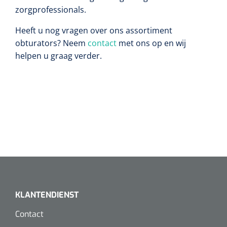
Wearables
zorgprofessionals.
Instrumentensets
Heeft u nog vragen over ons assortiment
Software
Steriele velden
obturators? Neem
contact
met ons op en wij
helpen u graag verder.
Alcoholmeter
Chronische wondzorgproducten
Hydrocolloïden
Zilververbanden
Schuimverbanden
Hydrogel
Paraffine verbanden
KLANTENDIENST
Contact
Siliconen verbanden