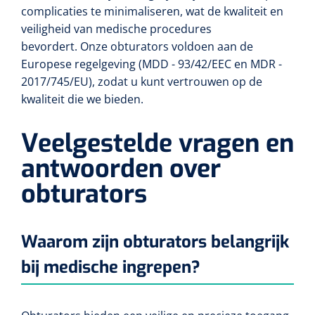
Tampontangen
Vingerspalken
complicaties te minimaliseren, wat de kwaliteit en
Verzwaringsdekens
Dermatoscopen
Bobath
veiligheid van medische procedures
Urinezakken & urinepotjes
Hoofdkussens
Uterustangen
Infuustherapie
Oppervlaktereiniging & -desinfectie
Enkelspalken
bevordert. Onze obturators voldoen aan de
Positioneringsmateriaal
Gynecologische lichtbronnen & toebehoren
Infuusstaander
Draagbaar
Europese regelgeving (MDD - 93/42/EEC en MDR -
Glijmiddel
Matrassen & beschermers
Nageltangen
Papierwaren
2017/745/EU), zodat u kunt vertrouwen op de
Verpleegdekens
Kompressen & verbanden
Lichtbronnen & wanddispensers
Toebehoren
kwaliteit die we bieden.
Handdoeken
Urinalen
Bedden
Toebehoren injectiemateriaal
Verwijdertangen voor wondhaken
Vetgaaskompressen
Drinkhulpmiddelen
Zeletten
Loupebrillen
Traction
Veelgestelde vragen en
Dameshygiëne
Spoelingen
Gaaskompressen
Medisch kabinet
Bistouri
Bekers
antwoorden over
Naaldcontainers en toebehoren
Otoscopen
Osteo
Onderzoekstafels
Zakdoekjes
Bedpannen & toiletemmers
Bistourimesjes
Oogkompressen
obturators
Koffiebekers
Ontsmettingsalcohol
Ophtalmoscopen
Kantel
Onderzoekslampen
Toiletpapier
Stitch cutters
Niet inklevende verbanden
Opzetstukken voor bekers
Naaldknippers
Penlight
Waarom zijn obturators belangrijk
Tabouret
Dokterstassen & toebehoren
Werkdoeken
Volledige bistouris
Absorberende verbanden
Badkamerhulpmiddelen
bij medische ingrepen?
Stuwbanden
Tongspatelhouders
Tabouretten
Servietten
Bistourihouders
Fysiotechniek & hydromassage
Deppers
Toiletverhogers
Alcoswabs
Shockwave
Voorhoofdslampen
Opstapjes
Onderzoekstafelpapier