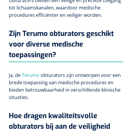
Obturators bieden een veilige en precieze toegang
Non-woven kompressen
Instrumentendozen & verbandtrommels
Doucheramen
tot lichaamskanalen, waardoor medische
Tecar
Verbandtrommels
Handdoekrollen
NKO
procedures efficiënter en veiliger worden.
Karren & trolleys
Splitkompressen
Wandbeugels
Laryngoscopen
Echografie
Linnenkarren
Instrumentendozen
Keukenrollen
Douchestoelen
Zijn Terumo obturators geschikt
Gipsverbanden & toebehoren
Audiometrie
Ultrageluid & elektrotherapie
Afvalverzamelaars
Cellulosepapier
voor diverse medische
Jersey kousen
Klemmen
Toiletbeugels
toepassingen?
TENS
Transportwagens
Lichaamsmeting
Zinklijmverbanden
Oorlusjes
Persoonlijk beschermingsmateriaal
Diversen badkamerhulpmiddelen
Zelftest apparatuur
Kort-en microgolf
Wondzorgkarren
Mutsen
Polsterwatten
Pincetten
Ja, de
Terumo
obturators zijn ontworpen voor een
Toiletstoelen
Thermometers
brede toepassing van medische procedures en
Hydromassage
Instrumentenwagens
Klompen
Armdraagband
Scharen
bieden betrouwbaarheid in verschillende klinische
Doucherolstoelen
Glucosemeters
situaties.
Pressotherapie & massage
PC karren
Oordoppen
Loopzolen
Hysterometers
Douchebrancard
Weegschalen
Thermotherapie
Medicatiekarren
Maskers
Hoe dragen kwaliteitsvolle
Gipsen
Gipszagen & ringzagen
Douchetabouretten
obturators bij aan de veiligheid
Meetlatten
Lymfedrainage
Handschoenen
Tilliften