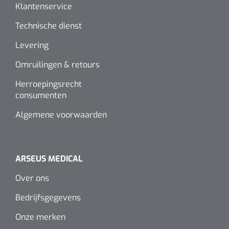
Klantenservice
Alginaten
Technische dienst
Levering
Diversen
Kleeflaag removers
Omruilingen & retours
Herroepingsrecht
Watten
consumenten
Verbandhaakjes
Algemene voorwaarden
Nierbekken
ARSEUS MEDICAL
Wondreinigers
Over ons
Bedrijfsgegevens
Onze merken