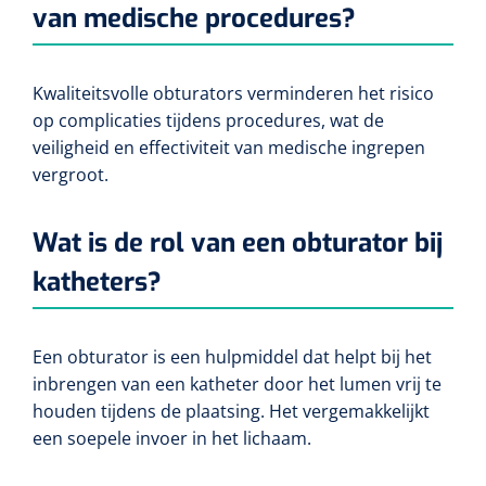
Diverse instrumenten
Bloedstelpende verbanden
van medische procedures?
Transferhulpmiddelen
Diversen
Actieve tilliften
Laser
Schorten
Allerlei
Glijzeilen
Hechtmateriaal
Passieve tilliften
Kwaliteitsvolle obturators verminderen het risico
Dry Needling
Echografie
Overschoenen
Poliepentang
Hechtdraad
Draaischijven
op complicaties tijdens procedures, wat de
Toebehoren Echografie
Tilbanden
veiligheid en effectiviteit van medische ingrepen
Stemvorken
Nietmachine en nietjes
Cognitieve en visuele training
Dispensers
vergroot.
Echografen
Cognitieve training
Luchtverfrisser dispensers
Wondspreiders
Valpreventie & detectie
Hechtstrips
Wat is de rol van een obturator bij
Virtual reality training
Labo
Zeep dispensers
Oogmagneten
Zetels & zitkussens
Hechtlijm
katheters?
Glucometers
Geriatrische zetels
Interactieve therapie
Papier dispensers
Reflexhamers
Windels & tubulaire verbanden
Zwangerschapstesten
Een obturator is een hulpmiddel dat helpt bij het
Handschoenen dispensers
Verbrijzelaars
Zelfklevende windels
Klein oefenmateriaal
Instrumenten reiniging & desinfectie
inbrengen van een katheter door het lumen vrij te
Urinetesten
Toebehoren
Hand/schouder oefentherapie
houden tijdens de plaatsing. Het vergemakkelijkt
Poupinel (hete lucht)
Dauerlastische windels
Huidreiniging & desinfectie
een soepele invoer in het lichaam.
Bloedtesten
Apparaten
Oefengewichten
Zepen & foam
Ultrasoontoestellen
Zinklijm verbanden