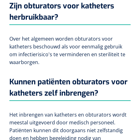
Zijn obturators voor katheters
Lactaat- en cholesterolmeting
Oefenmatten
Stuitreiniging
Toebehoren mortuarium
Autoclaven
Kripwindels
herbruikbaar?
INR-metingen
Oefenballen
Handdesinfectie
Instrumentenreinigers
Zelfklevende steunverbanden
Reagentia
Over het algemeen worden obturators voor
Loopbruggen - en trappen
Haarverzorging
Tubulaire verbanden
katheters beschouwd als voor eenmalig gebruik
Serologie
om infectierisico's te verminderen en steriliteit te
Evenwicht & coördinatie
Douche en bad
Elastische fixatiewindels
waarborgen.
Rapid tests
Oefenbanden
Diversen
Steriele kits
Kunnen patiënten obturators voor
Parasitologie
Afvalbakken
Verbandsets
katheters zelf inbrengen?
Toebehoren
Luchtverfrissers
Afdeklakens
Het inbrengen van katheters en obturators wordt
Longfunctie
Sondeerset
meestal uitgevoerd door medisch personeel.
Patiënten kunnen dit doorgaans niet zelfstandig
Diversen
Hecht- & hechtverwijdersets
doen en hebben begeleiding nodig van