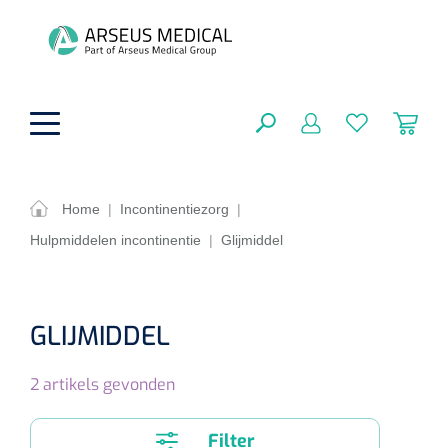
hoofdinhoud
Home
|
Incontinentiezorg
|
Hulpmiddelen incontinentie
|
Glijmiddel
ADL & Comfortzorg
SLUITEN
FILTEREN
Behandeling
Algemene comfortzorg
GLIJMIDDEL
Aromatherapie
Beademing
Maagsondes
ZOEKRESULTATEN
2
artikels gevonden
Beauty care
Chirurgie
Huid
Ventilatie toebehoren
Lichttherapie
Cryotherapie
Neuscanules
Filter