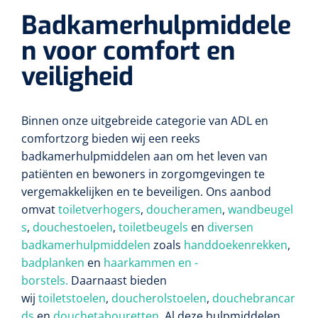
Badkamerhulpmiddele
n voor comfort en
veiligheid
Binnen onze uitgebreide categorie van ADL en
comfortzorg bieden wij een reeks
badkamerhulpmiddelen aan om het leven van
patiënten en bewoners in zorgomgevingen te
vergemakkelijken en te beveiligen. Ons aanbod
omvat
toiletverhogers
,
doucheramen
,
wandbeugel
s
,
douchestoelen
,
toiletbeugels
en
diversen
badkamerhulpmiddelen
zoals
handdoekenrekken
,
badplanken
en
haarkammen en -
borstels.
Daarnaast bieden
wij
toiletstoelen
,
doucherolstoelen
,
douchebrancar
ds
en
douchetabouretten
. Al deze hulpmiddelen