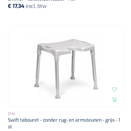
€ 17,34
excl. btw
Alginaten
Diversen
Kleeflaag removers
Watten
Verbandhaakjes
Nierbekken
Wondreinigers
ETAC
Swift tabouret - zonder rug- en armsteunen - grijs - 1
st