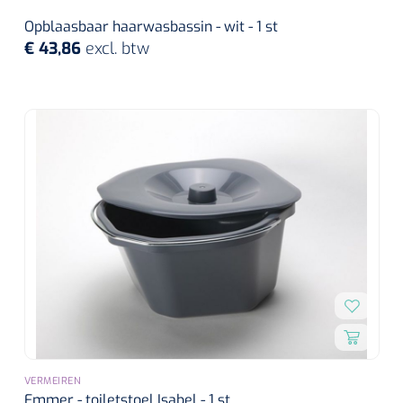
Wearables
Opblaasbaar haarwasbassin - wit - 1 st
Instrumentensets
€ 43,86
excl. btw
Software
Steriele velden
Alcoholmeter
Chronische wondzorgproducten
Hydrocolloïden
Zilververbanden
Schuimverbanden
Hydrogel
Paraffine verbanden
VERMEIREN
Siliconen verbanden
Emmer - toiletstoel Isabel - 1 st