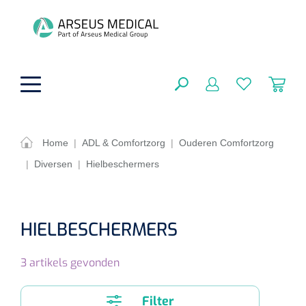
hoofdinhoud
Home
|
ADL & Comfortzorg
|
Ouderen Comfortzorg
|
Diversen
|
Hielbeschermers
ADL & Comfortzorg
SLUITEN
FILTEREN
Behandeling
Algemene comfortzorg
HIELBESCHERMERS
Aromatherapie
Beademing
Maagsondes
ZOEKRESULTATEN
3
artikels gevonden
Beauty care
Chirurgie
Huid
Ventilatie toebehoren
Lichttherapie
Cryotherapie
Neuscanules
Filter