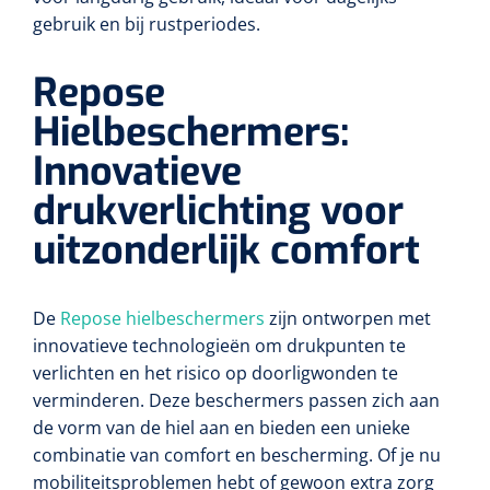
Wearables
gebruik en bij rustperiodes.
Instrumentensets
Software
Repose
Steriele velden
Hielbeschermers:
Alcoholmeter
Innovatieve
Chronische wondzorgproducten
Hydrocolloïden
drukverlichting voor
uitzonderlijk comfort
Zilververbanden
Schuimverbanden
De
Repose hielbeschermers
zijn ontworpen met
innovatieve technologieën om drukpunten te
Hydrogel
verlichten en het risico op doorligwonden te
verminderen. Deze beschermers passen zich aan
Paraffine verbanden
de vorm van de hiel aan en bieden een unieke
combinatie van comfort en bescherming. Of je nu
Siliconen verbanden
mobiliteitsproblemen hebt of gewoon extra zorg