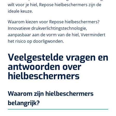
wilt voor je hiel, Repose hielbeschermers zijn de
Alginaten
ideale keuze.
Waarom kiezen voor Repose hielbeschermers?
Diversen
Innovatieve drukverlichtingstechnologie,
Kleeflaag removers
aanpasbaar aan de vorm van de hiel, Vvermindert
het risico op doorligwonden.
Watten
Veelgestelde vragen en
Verbandhaakjes
antwoorden over
Nierbekken
hielbeschermers
Wondreinigers
Waarom zijn hielbeschermers
belangrijk?