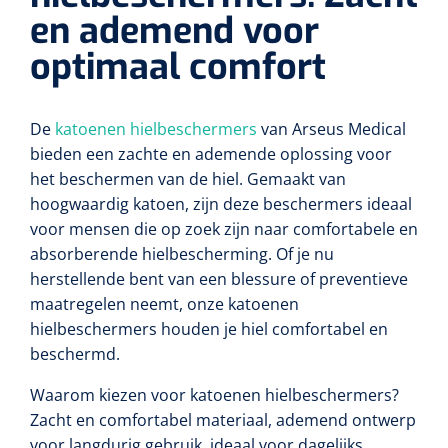
Lactaat- en cholesterolmeting
en ademend voor
Oefenmatten
Stuitreiniging
Toebehoren mortuarium
Autoclaven
Kripwindels
optimaal comfort
INR-metingen
Oefenballen
Handdesinfectie
Instrumentenreinigers
Zelfklevende steunverbanden
Reagentia
Loopbruggen - en trappen
Haarverzorging
De
katoenen hielbeschermers
van Arseus Medical
Tubulaire verbanden
bieden een zachte en ademende oplossing voor
Serologie
Evenwicht & coördinatie
Douche en bad
het beschermen van de hiel. Gemaakt van
Elastische fixatiewindels
hoogwaardig katoen, zijn deze beschermers ideaal
Rapid tests
Oefenbanden
voor mensen die op zoek zijn naar comfortabele en
Diversen
Steriele kits
absorberende hielbescherming. Of je nu
Parasitologie
Afvalbakken
herstellende bent van een blessure of preventieve
Verbandsets
maatregelen neemt, onze katoenen
Toebehoren
Luchtverfrissers
hielbeschermers houden je hiel comfortabel en
Afdeklakens
beschermd.
Longfunctie
Sondeerset
Waarom kiezen voor katoenen hielbeschermers?
Zacht en comfortabel materiaal, ademend ontwerp
Diversen
Hecht- & hechtverwijdersets
voor langdurig gebruik, ideaal voor dagelijks