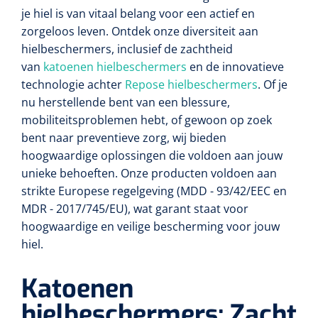
Diverse instrumenten
Bloedstelpende verbanden
je hiel is van vitaal belang voor een actief en
Transferhulpmiddelen
Diversen
Actieve tilliften
Laser
Schorten
Allerlei
zorgeloos leven. Ontdek onze diversiteit aan
Glijzeilen
Hechtmateriaal
hielbeschermers, inclusief de zachtheid
Passieve tilliften
Dry Needling
Echografie
Overschoenen
Poliepentang
van
katoenen hielbeschermers
en de innovatieve
Hechtdraad
Draaischijven
technologie achter
Repose hielbeschermers
. Of je
Toebehoren Echografie
Tilbanden
Stemvorken
nu herstellende bent van een blessure,
Nietmachine en nietjes
Cognitieve en visuele training
Dispensers
mobiliteitsproblemen hebt, of gewoon op zoek
Echografen
Cognitieve training
Luchtverfrisser dispensers
Wondspreiders
Valpreventie & detectie
bent naar preventieve zorg, wij bieden
Hechtstrips
hoogwaardige oplossingen die voldoen aan jouw
Virtual reality training
Labo
Zeep dispensers
Oogmagneten
Zetels & zitkussens
unieke behoeften. Onze producten voldoen aan
Hechtlijm
Glucometers
strikte Europese regelgeving (MDD - 93/42/EEC en
Geriatrische zetels
Interactieve therapie
Papier dispensers
MDR - 2017/745/EU), wat garant staat voor
Reflexhamers
Windels & tubulaire verbanden
Zwangerschapstesten
hoogwaardige en veilige bescherming voor jouw
Handschoenen dispensers
Verbrijzelaars
Zelfklevende windels
Klein oefenmateriaal
hiel.
Instrumenten reiniging & desinfectie
Urinetesten
Toebehoren
Hand/schouder oefentherapie
Poupinel (hete lucht)
Dauerlastische windels
Huidreiniging & desinfectie
Katoenen
Bloedtesten
Apparaten
Oefengewichten
Zepen & foam
hielbeschermers: Zacht
Ultrasoontoestellen
Zinklijm verbanden