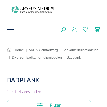
hoofdinhoud
Home
|
ADL & Comfortzorg
|
Badkamerhulpmiddelen
|
Diversen badkamerhulpmiddelen
|
Badplank
ADL & Comfortzorg
SLUITEN
FILTEREN
Behandeling
Algemene comfortzorg
BADPLANK
Aromatherapie
Beademing
Maagsondes
ZOEKRESULTATEN
1
artikels gevonden
Beauty care
Chirurgie
Huid
Ventilatie toebehoren
Lichttherapie
Cryotherapie
Neuscanules
Filter