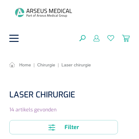
hoofdinhoud
Home
|
Chirurgie
|
Laser chirurgie
ADL & Comfortzorg
SLUITEN
FILTEREN
Behandeling
LASER CHIRURGIE
Algemene comfortzorg
Aromatherapie
Beademing
14
artikels gevonden
Maagsondes
ZOEKRESULTATEN
Beauty care
Chirurgie
Huid
Ventilatie toebehoren
Filter
Lichttherapie
Cryotherapie
Neuscanules