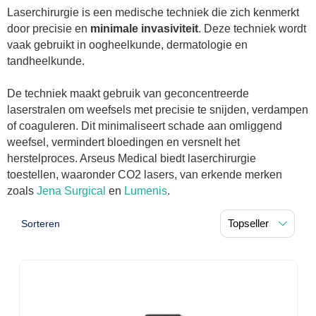
Diagnose
Postoperatieve steunverbanden
Laserchirurgie is een medische techniek die zich kenmerkt
Massagetherapie
Diversen
door precisie en
minimale invasiviteit
. Deze techniek wordt
Vasculaire aandoeningen
EHBO & Reanimatie
Laser chirurgie
Dopplers
vaak gebruikt in oogheelkunde, dermatologie en
Apparaten
Warmtetherapie
tandheelkunde.
Incentive spirometers
Laser toebehoren
Vasculaire dopplers
Fysiotherapie & Revalidatie
EHBO
Toebehoren
De techniek maakt gebruik van geconcentreerde
Bevochtiging
Laser apparatuur
Foetale dopplers
Verzorgende middelen
Eethulpmiddelen
laserstralen om weefsels met precisie te snijden, verdampen
Hygiëne & Desinfectie
Functionele revalidatie
Bestek
of coaguleren. Dit minimaliseert schade aan omliggend
Verneveling
Gynaecologische aandoeningen
Foetale en Vasculaire dopplers
Verbandkoffers
Gangrevalidatie
weefsel, vermindert bloedingen en versnelt het
Thoraxdrainage systeem
Incontinentiezorg
Lichaamsverzorging
herstelproces. Arseus Medical biedt laserchirurgie
Onderleggers
Maskers
Luchtwegen
Navulling verbandkoffers
Hand/arm revalidatie
toestellen, waaronder CO2 lasers, van erkende merken
Deodorants
Surgical suction
Urologie
Injectiemateriaal
Eenmalige sondes
zoals
Jena Surgical
en
Lumenis
.
Aspiratie
Borden
Patiëntencircuits
Reddingsdekens
Rug- & nekrevalidatie
Eau De Cologne
Tiemannsondes
Microscoop
Cardiorespiratoir
Infrastructuur
Sorteren
Spuiten
Aërosol
Slabben
Holters
Vingerlingen
Actieve-passieve beweging
Bodylotions
Jet-ventilatie
Maagsondes
Spuiten zonder naald
Instrumenten
Anti-decubitus materiaal
Eetplateau's
Pijn
Spirometers
Diversen
Krachttraining
Handcrèmes
Spoedbeademing
Vrouwensondes
Spuiten met naald
Diversen
Infuuspompen
Monitoring
Naaldvoerders
NO-meters
Neonatale comfortzorg
Brancards