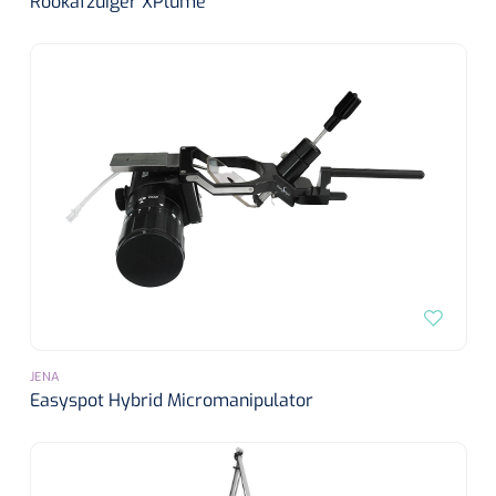
Rookafzuiger XPlume
JENA
Easyspot Hybrid Micromanipulator