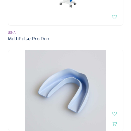
Alginaten
Diversen
JENA
Kleeflaag removers
MultiPulse Pro Duo
Watten
Verbandhaakjes
Nierbekken
Wondreinigers