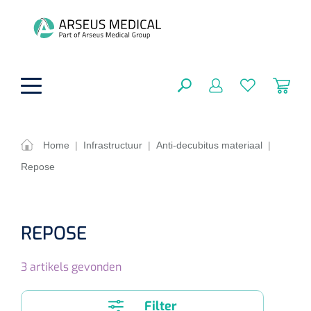
hoofdinhoud
Home
|
Infrastructuur
|
Anti-decubitus materiaal
|
Repose
ADL & Comfortzorg
SLUITEN
FILTEREN
Behandeling
Algemene comfortzorg
REPOSE
Aromatherapie
Beademing
Maagsondes
ZOEKRESULTATEN
3
artikels gevonden
Beauty care
Chirurgie
Huid
Ventilatie toebehoren
Lichttherapie
Cryotherapie
Neuscanules
Filter