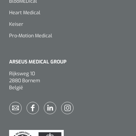
BlooMEDical
Wearables
Instrumentensets
Heart Medical
Software
Keiser
Steriele velden
Alcoholmeter
Pro-Motion Medical
Chronische wondzorgproducten
Hydrocolloïden
ARSEUS MEDICAL GROUP
Zilververbanden
Rijksweg 10
2880 Bornem
Schuimverbanden
België
Hydrogel
Paraffine verbanden
Siliconen verbanden