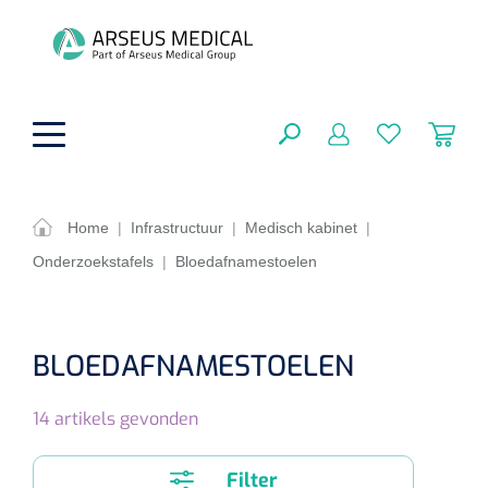
hoofdinhoud
Home
|
Infrastructuur
|
Medisch kabinet
|
Onderzoekstafels
|
Bloedafnamestoelen
ADL & Comfortzorg
SLUITEN
FILTEREN
Behandeling
Algemene comfortzorg
BLOEDAFNAMESTOELEN
Aromatherapie
Beademing
Maagsondes
ZOEKRESULTATEN
14
artikels gevonden
Beauty care
Chirurgie
Huid
Ventilatie toebehoren
Lichttherapie
Cryotherapie
Neuscanules
Filter