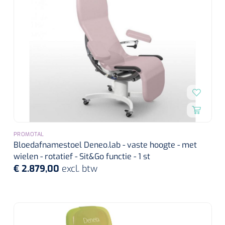
Alginaten
Diversen
Kleeflaag removers
Watten
Verbandhaakjes
PROMOTAL
Nierbekken
Bloedafnamestoel Deneo.lab - vaste hoogte - met
wielen - rotatief - Sit&Go functie - 1 st
Wondreinigers
€ 2.879,00
excl. btw