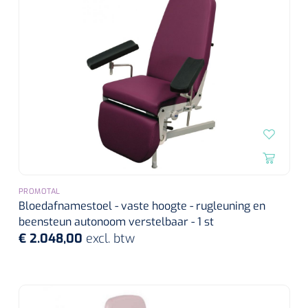
Wearables
Instrumentensets
Software
Steriele velden
Alcoholmeter
Chronische wondzorgproducten
Hydrocolloïden
Zilververbanden
Schuimverbanden
PROMOTAL
Bloedafnamestoel - vaste hoogte - rugleuning en
beensteun autonoom verstelbaar - 1 st
Hydrogel
€ 2.048,00
excl. btw
Paraffine verbanden
Siliconen verbanden