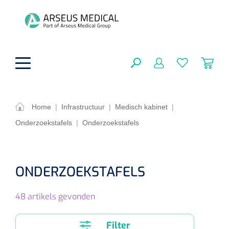
hoofdinhoud
Home
|
Infrastructuur
|
Medisch kabinet
|
Onderzoekstafels
|
Onderzoekstafels
ADL & Comfortzorg
SLUITEN
FILTEREN
Behandeling
Algemene comfortzorg
ONDERZOEKSTAFELS
Aromatherapie
Beademing
Maagsondes
ZOEKRESULTATEN
48
artikels gevonden
Beauty care
Chirurgie
Huid
Ventilatie toebehoren
Lichttherapie
Cryotherapie
Neuscanules
Filter