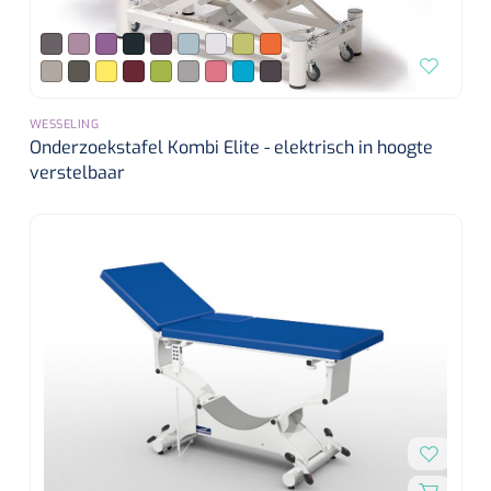
Alginaten
Diversen
WESSELING
Kleeflaag removers
Onderzoekstafel Kombi Elite - elektrisch in hoogte
verstelbaar
Watten
Verbandhaakjes
Nierbekken
Wondreinigers