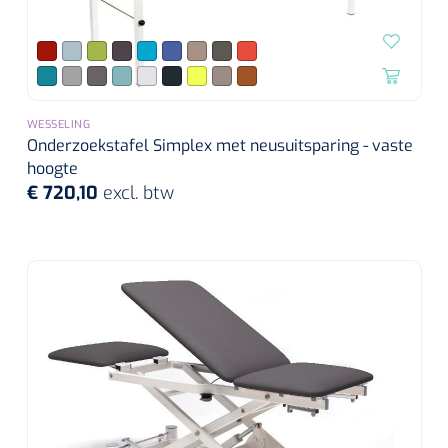
Wearables
Instrumentensets
Software
Steriele velden
Alcoholmeter
WESSELING
Chronische wondzorgproducten
Onderzoekstafel Simplex met neusuitsparing - vaste
hoogte
Hydrocolloïden
€ 720,10
excl. btw
Zilververbanden
Schuimverbanden
Hydrogel
Paraffine verbanden
Siliconen verbanden