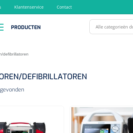
s
Klantenservice
Contact
RODUCTEN
PRODUCTEN
hirurgie
Diagnose
EHBO &
Fysiotherapie
Hygië
Reanimatie
& Revalidatie
Desinf
SULTATEN
/defibrillatoren
OREN/DEFIBRILLATOREN
s gevonden