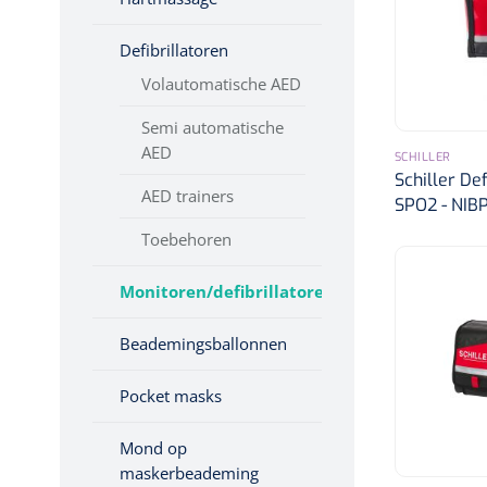
Verbandkoffers
Incontinentiezorg
Defibrillatoren
Navulling
Injectiemateriaal
verbandkoffers
Volautomatische AED
Infrastructuur
Semi automatische
Instrumenten
Reddingsdekens
AED
SCHILLER
Monitoring
Schiller Def
Vingerlingen
AED trainers
Wondzorg
SPO2 - NIB
Diversen
Toebehoren
Brancards
Monitoren/defibrillatoren
Beademingsballonnen
Pocket masks
Mond op
maskerbeademing