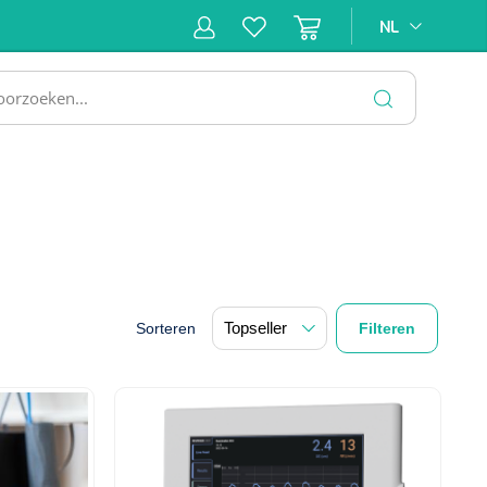
NL
NL
ne &
Incontinentiezorg
Injectiemateriaal
Infrastruc
ectie
SLUITEN
Sorteren
Filteren