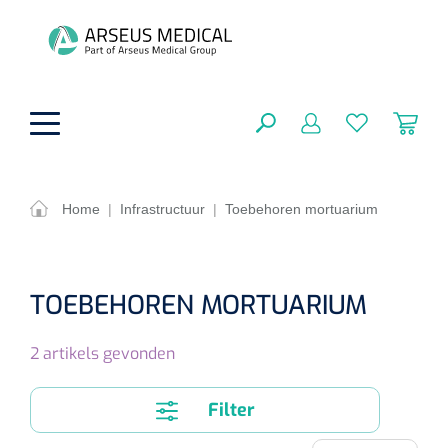
hoofdinhoud
Home
|
Infrastructuur
|
Toebehoren mortuarium
ADL & Comfortzorg
SLUITEN
FILTEREN
Behandeling
TOEBEHOREN MORTUARIUM
Algemene comfortzorg
Aromatherapie
Beademing
2
artikels gevonden
Maagsondes
ZOEKRESULTATEN
Beauty care
Chirurgie
Huid
Ventilatie toebehoren
Filter
Lichttherapie
Cryotherapie
Neuscanules