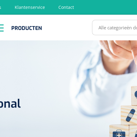
s
Klantenservice
Contact
RODUCTEN
PRODUCTEN
hirurgie
Diagnose
EHBO &
Fysiotherapie
Hygië
Reanimatie
& Revalidatie
Desinf
SULTATEN
onal