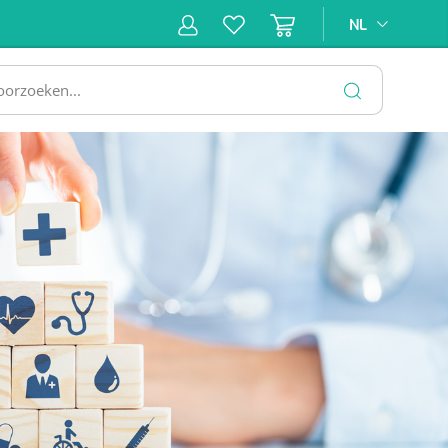
NL
NL
ne &
Incontinentiezorg
Injectiemateriaal
Infrastruc
ectie
SLUITEN