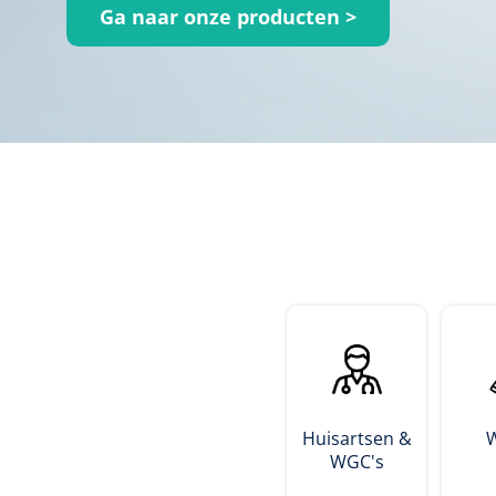
Ga naar onze producten >
Incontinentiezorg
Injectiemateriaal
Infrastructuur
Instrumenten
Monitoring
Wondzorg
Huisartsen &
WGC's