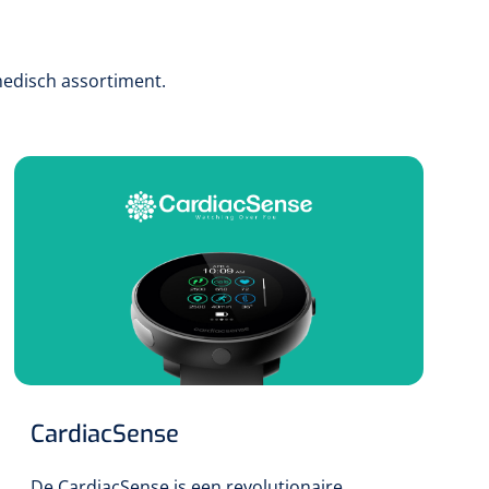
medisch assortiment.
CardiacSense
De CardiacSense is een revolutionaire