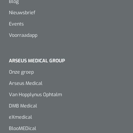
Blog
Wearables
Instrumentensets
Nieuwsbrief
Software
Events
Steriele velden
Alcoholmeter
Voorraadapp
Chronische wondzorgproducten
Hydrocolloïden
ARSEUS MEDICAL GROUP
Zilververbanden
Onze groep
Schuimverbanden
Arseus Medical
Van Hopplynus Ophtalm
Hydrogel
DMB Medical
Paraffine verbanden
eXmedical
Siliconen verbanden
BlooMEDical