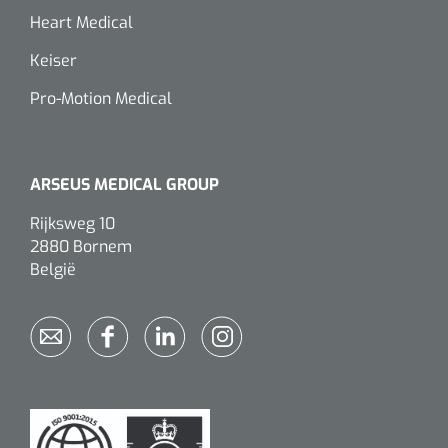
Heart Medical
Alginaten
Keiser
Diversen
Pro-Motion Medical
Kleeflaag removers
Watten
ARSEUS MEDICAL GROUP
Verbandhaakjes
Rijksweg 10
2880 Bornem
België
Nierbekken
Wondreinigers