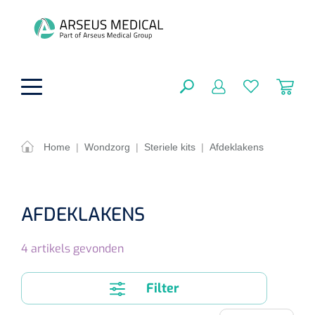
hoofdinhoud
Home
|
Wondzorg
|
Steriele kits
|
Afdeklakens
ADL & Comfortzorg
SLUITEN
FILTEREN
Behandeling
AFDEKLAKENS
Algemene comfortzorg
Aromatherapie
Beademing
4
artikels gevonden
Maagsondes
ZOEKRESULTATEN
Beauty care
Chirurgie
Huid
Ventilatie toebehoren
Filter
Lichttherapie
Cryotherapie
Neuscanules