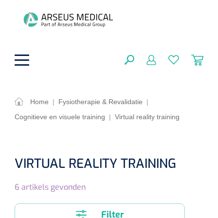
hoofdinhoud
Home
|
Fysiotherapie & Revalidatie
|
Cognitieve en visuele training
|
Virtual reality training
ADL & Comfortzorg
SLUITEN
FILTEREN
Behandeling
Algemene comfortzorg
VIRTUAL REALITY TRAINING
Aromatherapie
Beademing
Maagsondes
ZOEKRESULTATEN
6
artikels gevonden
Beauty care
Chirurgie
Huid
Ventilatie toebehoren
Lichttherapie
Cryotherapie
Neuscanules
Filter