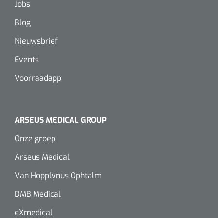
Jobs
Alginaten
Blog
Nieuwsbrief
Diversen
Kleeflaag removers
Events
Voorraadapp
Watten
Verbandhaakjes
ARSEUS MEDICAL GROUP
Nierbekken
Onze groep
Wondreinigers
Arseus Medical
Van Hopplynus Ophtalm
DMB Medical
eXmedical