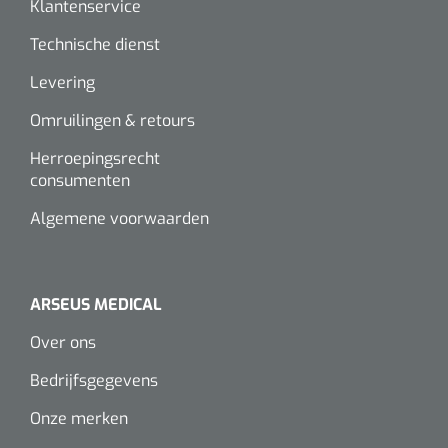
Klantenservice
Wearables
Instrumentensets
Technische dienst
Software
Levering
Steriele velden
Alcoholmeter
Omruilingen & retours
Chronische wondzorgproducten
Herroepingsrecht
Hydrocolloïden
consumenten
Algemene voorwaarden
Zilververbanden
Schuimverbanden
ARSEUS MEDICAL
Hydrogel
Over ons
Paraffine verbanden
Bedrijfsgegevens
Onze merken
Siliconen verbanden