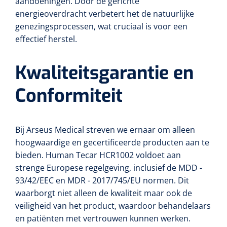
aandoeningen. Door de gerichte
Non-woven kompressen
Instrumentendozen & verbandtrommels
Doucheramen
energieoverdracht verbetert het de natuurlijke
Tecar
Verbandtrommels
Handdoekrollen
NKO
genezingsprocessen, wat cruciaal is voor een
Karren & trolleys
Splitkompressen
Wandbeugels
effectief herstel.
Laryngoscopen
Echografie
Linnenkarren
Instrumentendozen
Keukenrollen
Douchestoelen
Gipsverbanden & toebehoren
Kwaliteitsgarantie en
Audiometrie
Ultrageluid & elektrotherapie
Afvalverzamelaars
Cellulosepapier
Jersey kousen
Klemmen
Toiletbeugels
Conformiteit
TENS
Transportwagens
Lichaamsmeting
Zinklijmverbanden
Oorlusjes
Persoonlijk beschermingsmateriaal
Diversen badkamerhulpmiddelen
Zelftest apparatuur
Kort-en microgolf
Wondzorgkarren
Mutsen
Polsterwatten
Pincetten
Bij Arseus Medical streven we ernaar om alleen
Toiletstoelen
Thermometers
hoogwaardige en gecertificeerde producten aan te
Hydromassage
Instrumentenwagens
Klompen
Armdraagband
Scharen
bieden. Human Tecar HCR1002 voldoet aan
Doucherolstoelen
Glucosemeters
strenge Europese regelgeving, inclusief de MDD -
Pressotherapie & massage
PC karren
Oordoppen
Loopzolen
Hysterometers
93/42/EEC en MDR - 2017/745/EU normen. Dit
Douchebrancard
Weegschalen
waarborgt niet alleen de kwaliteit maar ook de
Thermotherapie
Medicatiekarren
Maskers
Gipsen
Gipszagen & ringzagen
veiligheid van het product, waardoor behandelaars
Douchetabouretten
Meetlatten
en patiënten met vertrouwen kunnen werken.
Lymfedrainage
Handschoenen
Tilliften