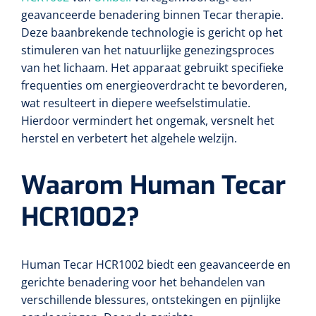
Tampontangen
Vingerspalken
Verzwaringsdekens
geavanceerde benadering binnen Tecar therapie.
Dermatoscopen
Bobath
Urinezakken & urinepotjes
Deze baanbrekende technologie is gericht op het
Hoofdkussens
Uterustangen
Infuustherapie
Oppervlaktereiniging & -desinfectie
Enkelspalken
Positioneringsmateriaal
stimuleren van het natuurlijke genezingsproces
Gynecologische lichtbronnen & toebehoren
Infuusstaander
Draagbaar
Glijmiddel
van het lichaam. Het apparaat gebruikt specifieke
Matrassen & beschermers
Nageltangen
Papierwaren
Verpleegdekens
frequenties om energieoverdracht te bevorderen,
Kompressen & verbanden
Lichtbronnen & wanddispensers
Toebehoren
Handdoeken
Urinalen
wat resulteert in diepere weefselstimulatie.
Bedden
Toebehoren injectiemateriaal
Verwijdertangen voor wondhaken
Vetgaaskompressen
Hierdoor vermindert het ongemak, versnelt het
Drinkhulpmiddelen
Zeletten
Loupebrillen
Traction
Dameshygiëne
Spoelingen
herstel en verbetert het algehele welzijn.
Gaaskompressen
Medisch kabinet
Bistouri
Bekers
Naaldcontainers en toebehoren
Otoscopen
Osteo
Onderzoekstafels
Zakdoekjes
Bedpannen & toiletemmers
Bistourimesjes
Waarom Human Tecar
Oogkompressen
Koffiebekers
Ontsmettingsalcohol
Ophtalmoscopen
Kantel
Onderzoekslampen
Toiletpapier
Stitch cutters
HCR1002?
Niet inklevende verbanden
Opzetstukken voor bekers
Naaldknippers
Penlight
Tabouret
Dokterstassen & toebehoren
Werkdoeken
Volledige bistouris
Absorberende verbanden
Badkamerhulpmiddelen
Human Tecar HCR1002 biedt een geavanceerde en
Stuwbanden
Tongspatelhouders
Tabouretten
Servietten
Bistourihouders
gerichte benadering voor het behandelen van
Fysiotechniek & hydromassage
Deppers
Toiletverhogers
verschillende blessures, ontstekingen en pijnlijke
Alcoswabs
Shockwave
Voorhoofdslampen
Opstapjes
Onderzoekstafelpapier