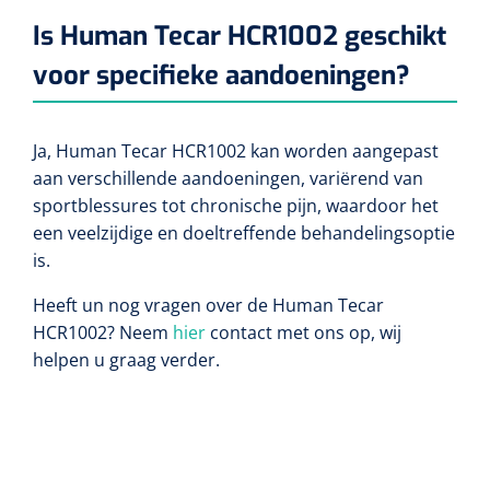
Lactaat- en cholesterolmeting
Oefenmatten
Stuitreiniging
Is Human Tecar HCR1002 geschikt
Toebehoren mortuarium
Autoclaven
Kripwindels
voor specifieke aandoeningen?
INR-metingen
Oefenballen
Handdesinfectie
Instrumentenreinigers
Zelfklevende steunverbanden
Reagentia
Loopbruggen - en trappen
Haarverzorging
Ja, Human Tecar HCR1002 kan worden aangepast
Tubulaire verbanden
aan verschillende aandoeningen, variërend van
Serologie
Evenwicht & coördinatie
Douche en bad
sportblessures tot chronische pijn, waardoor het
Elastische fixatiewindels
een veelzijdige en doeltreffende behandelingsoptie
Rapid tests
Oefenbanden
is.
Diversen
Steriele kits
Parasitologie
Afvalbakken
Heeft un nog vragen over de
Human Tecar
Verbandsets
HCR1002? Neem
hier
contact met ons op, wij
Toebehoren
Luchtverfrissers
helpen u graag verder.
Afdeklakens
Longfunctie
Sondeerset
Diversen
Hecht- & hechtverwijdersets