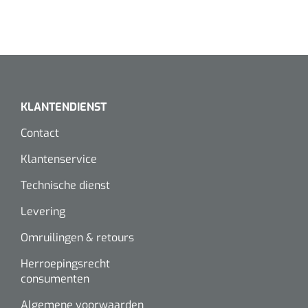
Wearables
Instrumentensets
Software
Steriele velden
Alcoholmeter
Chronische wondzorgproducten
KLANTENDIENST
Hydrocolloïden
Contact
Zilververbanden
Klantenservice
Technische dienst
Schuimverbanden
Levering
Hydrogel
Omruilingen & retours
Paraffine verbanden
Herroepingsrecht
consumenten
Siliconen verbanden
Algemene voorwaarden