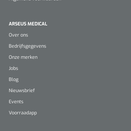
Alginaten
ARSEUS MEDICAL
Diversen
Over ons
Kleeflaag removers
Bedrijfsgegevens
Watten
Onze merken
Verbandhaakjes
Jobs
Blog
Nierbekken
Nieuwsbrief
Wondreinigers
Events
Voorraadapp