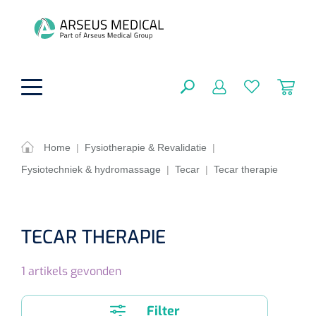
hoofdinhoud
Home
|
Fysiotherapie & Revalidatie
|
Fysiotechniek & hydromassage
|
Tecar
|
Tecar therapie
ADL & Comfortzorg
SLUITEN
FILTEREN
Behandeling
Algemene comfortzorg
TECAR THERAPIE
Aromatherapie
Beademing
Maagsondes
ZOEKRESULTATEN
1
artikels gevonden
Beauty care
Chirurgie
Huid
Ventilatie toebehoren
Lichttherapie
Cryotherapie
Neuscanules
Filter