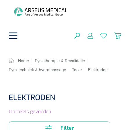
hoofdinhoud
Home
|
Fysiotherapie & Revalidatie
|
Fysiotechniek & hydromassage
|
Tecar
|
Elektroden
ADL & Comfortzorg
SLUITEN
FILTEREN
Behandeling
Algemene comfortzorg
ELEKTRODEN
Aromatherapie
Beademing
Maagsondes
ZOEKRESULTATEN
0
artikels gevonden
Beauty care
Chirurgie
Huid
Ventilatie toebehoren
Lichttherapie
Cryotherapie
Neuscanules
Filter