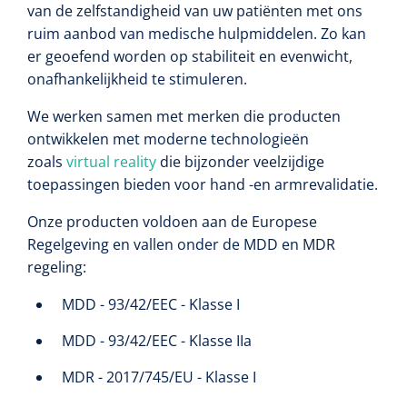
van de zelfstandigheid van uw patiënten met ons
Alginaten
ruim aanbod van medische hulpmiddelen. Zo kan
er geoefend worden op stabiliteit en evenwicht,
onafhankelijkheid te stimuleren.
Diversen
Kleeflaag removers
We werken samen met merken die producten
ontwikkelen met moderne technologieën
Watten
zoals
virtual reality
die bijzonder veelzijdige
toepassingen bieden voor hand -en armrevalidatie.
Verbandhaakjes
Onze producten voldoen aan de Europese
Regelgeving en vallen onder de MDD en MDR
Nierbekken
regeling:
Wondreinigers
MDD - 93/42/EEC - Klasse I
MDD - 93/42/EEC - Klasse IIa
MDR - 2017/745/EU - Klasse I