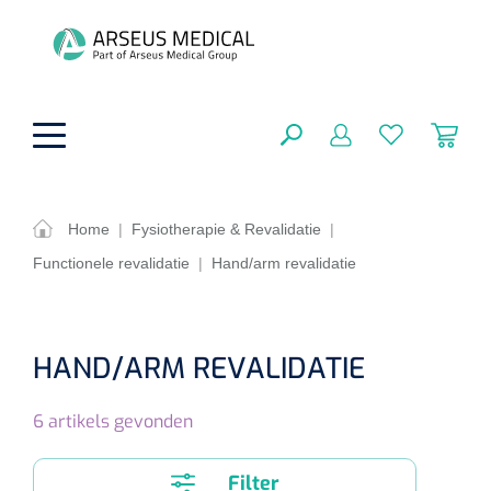
hoofdinhoud
Home
|
Fysiotherapie & Revalidatie
|
Functionele revalidatie
|
Hand/arm revalidatie
ADL & Comfortzorg
SLUITEN
FILTEREN
Behandeling
Algemene comfortzorg
HAND/ARM REVALIDATIE
Aromatherapie
Beademing
Maagsondes
ZOEKRESULTATEN
6
artikels gevonden
Beauty care
Chirurgie
Huid
Ventilatie toebehoren
Lichttherapie
Cryotherapie
Neuscanules
Filter