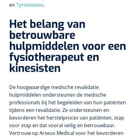
Wearables
en
Tyromotion
.
Instrumentensets
Software
Het belang van
Steriele velden
betrouwbare
Alcoholmeter
hulpmiddelen voor een
Chronische wondzorgproducten
fysiotherapeut en
Hydrocolloïden
kinesisten
Zilververbanden
Schuimverbanden
De hoogwaardige medische revalidatie
hulpmiddelen ondersteunen de medische
Hydrogel
professionals bij het begeleiden van hun patiënten
tijdens een revalidatie. Ze ondersteunen en
Paraffine verbanden
bevorderen het herstelproces van patiënten, stap
voor stap en dat vooral veilig en betrouwbaar.
Siliconen verbanden
Vertrouw op Arseus Medical voor het bevorderen