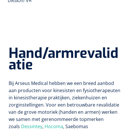
DIEGO® VR
Lactaat- en cholesterolmeting
Oefenmatten
Stuitreiniging
Toebehoren mortuarium
Autoclaven
Kripwindels
INR-metingen
Oefenballen
Handdesinfectie
Instrumentenreinigers
Zelfklevende steunverbanden
Reagentia
Loopbruggen - en trappen
Haarverzorging
Tubulaire verbanden
Hand/armrevalid
Serologie
Evenwicht & coördinatie
Douche en bad
Elastische fixatiewindels
atie
Rapid tests
Oefenbanden
Diversen
Steriele kits
Parasitologie
Afvalbakken
Verbandsets
Bij Arseus Medical hebben we een breed aanbod
aan producten voor kinesisten en fysiotherapeuten
Toebehoren
Luchtverfrissers
Afdeklakens
in kinesistherapie praktijken, ziekenhuizen en
zorginstellingen. Voor een betrouwbare revalidatie
Longfunctie
Sondeerset
van de grove motoriek (handen en armen) werken
we samen met gerenommeerde topmerken
Diversen
Hecht- & hechtverwijdersets
zoals
Dessintey
,
Hocoma
, Saebomas