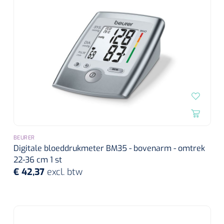
Alginaten
Diversen
Kleeflaag removers
Watten
Verbandhaakjes
Nierbekken
BEURER
Digitale bloeddrukmeter BM35 - bovenarm - omtrek
22-36 cm 1 st
Wondreinigers
€ 42,37
excl. btw