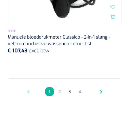
BOSO
Manuele bloeddrukmeter Classico - 2-in-1 slang -
velcromanchet volwassenen - etui - 1 st
€ 107,43
excl. btw
1
2
3
4
Pagina
Pagina
Pagina
Pagina