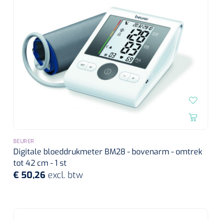
Wearables
Instrumentensets
Software
Steriele velden
Alcoholmeter
Chronische wondzorgproducten
Hydrocolloïden
Zilververbanden
Schuimverbanden
BEURER
Digitale bloeddrukmeter BM28 - bovenarm - omtrek
Hydrogel
tot 42 cm - 1 st
€ 50,26
excl. btw
Paraffine verbanden
Siliconen verbanden