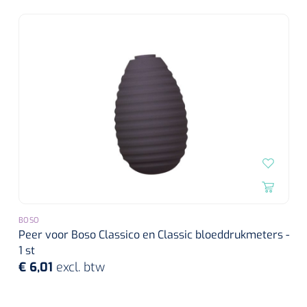
Alginaten
Diversen
Kleeflaag removers
Watten
Verbandhaakjes
Nierbekken
Wondreinigers
BOSO
Peer voor Boso Classico en Classic bloeddrukmeters -
1 st
€ 6,01
excl. btw