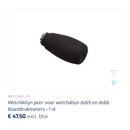
Wearables
Instrumentensets
Software
Steriele velden
Alcoholmeter
Chronische wondzorgproducten
Hydrocolloïden
Zilververbanden
Schuimverbanden
Hydrogel
WELCHALLYN
WelchAllyn peer voor welchallyn ds65 en ds66
bloeddrukmeters - 1 st
Paraffine verbanden
€ 47,50
excl. btw
Siliconen verbanden