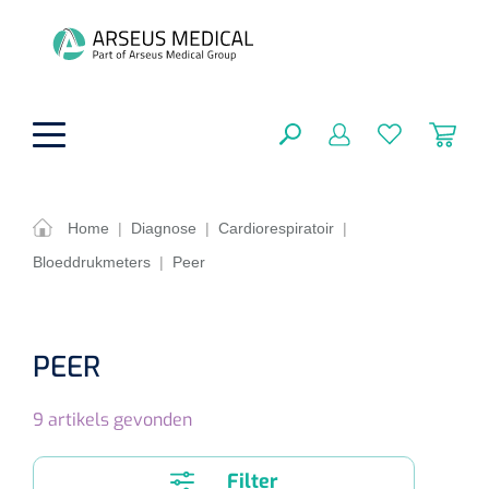
hoofdinhoud
Home
|
Diagnose
|
Cardiorespiratoir
|
Bloeddrukmeters
|
Peer
ADL & Comfortzorg
SLUITEN
FILTEREN
Behandeling
Algemene comfortzorg
PEER
Aromatherapie
Beademing
Maagsondes
ZOEKRESULTATEN
9
artikels gevonden
Beauty care
Chirurgie
Huid
Ventilatie toebehoren
Lichttherapie
Cryotherapie
Neuscanules
Filter