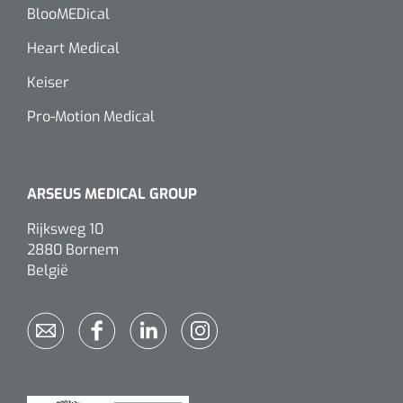
BlooMEDical
Alginaten
Heart Medical
Diversen
Keiser
Kleeflaag removers
Pro-Motion Medical
Watten
ARSEUS MEDICAL GROUP
Verbandhaakjes
Rijksweg 10
Nierbekken
2880 Bornem
België
Wondreinigers