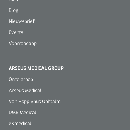
Wearables
Instrumentensets
Blog
Software
Nieuwsbrief
Steriele velden
Alcoholmeter
Events
Chronische wondzorgproducten
Voorraadapp
Hydrocolloïden
Zilververbanden
ARSEUS MEDICAL GROUP
Onze groep
Schuimverbanden
Arseus Medical
Hydrogel
Van Hopplynus Ophtalm
Paraffine verbanden
DMB Medical
eXmedical
Siliconen verbanden