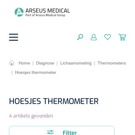
hoofdinhoud
Home
|
Diagnose
|
Lichaamsmeting
|
Thermometers
|
Hoesjes thermometer
ADL & Comfortzorg
SLUITEN
FILTEREN
Behandeling
Algemene comfortzorg
HOESJES THERMOMETER
Aromatherapie
Beademing
Maagsondes
ZOEKRESULTATEN
4
artikels gevonden
Beauty care
Chirurgie
Huid
Ventilatie toebehoren
Lichttherapie
Cryotherapie
Neuscanules
Filter