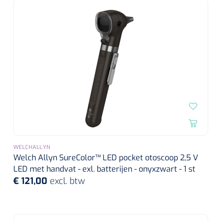
Alginaten
Diversen
Kleeflaag removers
Watten
Verbandhaakjes
Nierbekken
WELCHALLYN
Welch Allyn SureColor™ LED pocket otoscoop 2,5 V
Wondreinigers
LED met handvat - exl. batterijen - onyxzwart - 1 st
€ 121,00
excl. btw