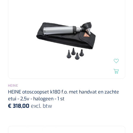
HEINE
HEINE otoscoopset k180 f.o. met handvat en zachte
etui - 2,5v - halogeen - 1 st
€ 318,00
excl. btw