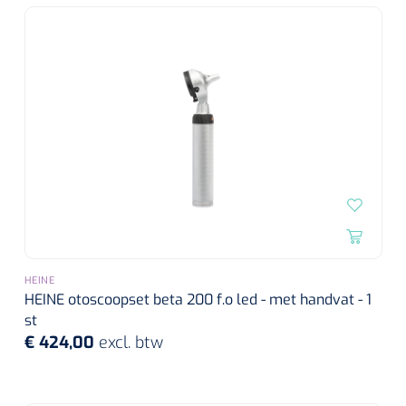
Wearables
Instrumentensets
Software
Steriele velden
Alcoholmeter
Chronische wondzorgproducten
Hydrocolloïden
Zilververbanden
Schuimverbanden
HEINE
Hydrogel
HEINE otoscoopset beta 200 f.o led - met handvat - 1
st
€ 424,00
excl. btw
Paraffine verbanden
Siliconen verbanden