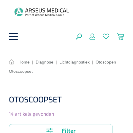
hoofdinhoud
Home
|
Diagnose
|
Lichtdiagnostiek
|
Otoscopen
|
Otoscoopset
ADL & Comfortzorg
SLUITEN
FILTEREN
Behandeling
Algemene comfortzorg
OTOSCOOPSET
Aromatherapie
Beademing
Maagsondes
ZOEKRESULTATEN
14
artikels gevonden
Beauty care
Chirurgie
Huid
Ventilatie toebehoren
Lichttherapie
Cryotherapie
Neuscanules
Filter