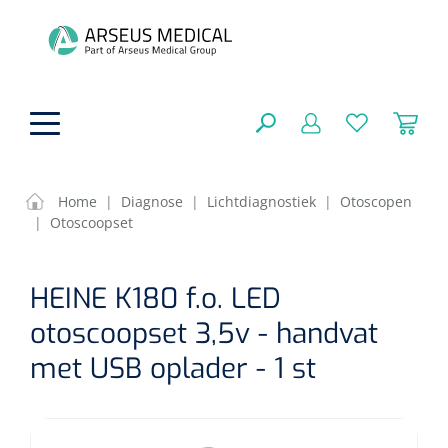
hoofdinhoud
Home
|
Diagnose
|
Lichtdiagnostiek
|
Otoscopen
|
Otoscoopset
ADL & Comfortzorg
SLUITEN
HEINE K180 f.o. LED
FILTEREN
Behandeling
Algemene comfortzorg
otoscoopset 3,5v - handvat
Aromatherapie
Beademing
Maagsondes
met USB oplader - 1 st
ZOEKRESULTATEN
Beauty care
Chirurgie
Huid
Ventilatie toebehoren
Lichttherapie
Cryotherapie
Neuscanules