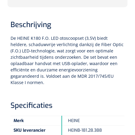
Tampontangen
Vingerspalken
Verzwaringsdekens
Dermatoscopen
Bobath
Urinezakken & urinepotjes
Hoofdkussens
Uterustangen
Infuustherapie
Oppervlaktereiniging & -desinfectie
Enkelspalken
Positioneringsmateriaal
Beschrijving
Gynecologische lichtbronnen & toebehoren
Infuusstaander
Draagbaar
Glijmiddel
Matrassen & beschermers
Nageltangen
Papierwaren
Verpleegdekens
Kompressen & verbanden
De HEINE K180 F.O. LED otoscoopset (3,5V) biedt
Lichtbronnen & wanddispensers
Toebehoren
Handdoeken
Urinalen
Bedden
heldere, schaduwvrije verlichting dankzij de Fiber Optic
Toebehoren injectiemateriaal
Verwijdertangen voor wondhaken
Vetgaaskompressen
(F.O.) LED-technologie, wat zorgt voor een optimale
Drinkhulpmiddelen
Zeletten
Loupebrillen
Traction
zichtbaarheid tijdens onderzoeken. De set bevat een
Dameshygiëne
Spoelingen
Gaaskompressen
Medisch kabinet
oplaadbaar handvat met USB-oplader, waardoor een
Bistouri
Bekers
Naaldcontainers en toebehoren
efficiënte en duurzame energievoorziening
Otoscopen
Osteo
Onderzoekstafels
Zakdoekjes
Bedpannen & toiletemmers
Bistourimesjes
Oogkompressen
gegarandeerd is. Voldoet aan de MDR 2017/745/EU
Koffiebekers
Klasse I normen.
Ontsmettingsalcohol
Ophtalmoscopen
Kantel
Onderzoekslampen
Toiletpapier
Stitch cutters
Niet inklevende verbanden
Opzetstukken voor bekers
Naaldknippers
Penlight
Tabouret
Dokterstassen & toebehoren
Werkdoeken
Volledige bistouris
Specificaties
Absorberende verbanden
Badkamerhulpmiddelen
Stuwbanden
Tongspatelhouders
Tabouretten
Servietten
Bistourihouders
Fysiotechniek & hydromassage
Merk
HEINE
Deppers
Toiletverhogers
Alcoswabs
Shockwave
SKU leverancier
HEINB-181.28.388
Voorhoofdslampen
Opstapjes
Onderzoekstafelpapier