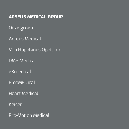
Wearables
Instrumentensets
ARSEUS MEDICAL GROUP
Software
Steriele velden
Onze groep
Alcoholmeter
Arseus Medical
Chronische wondzorgproducten
Van Hopplynus Ophtalm
Hydrocolloïden
DMB Medical
Zilververbanden
eXmedical
Schuimverbanden
BlooMEDical
Heart Medical
Hydrogel
Keiser
Paraffine verbanden
Pro-Motion Medical
Siliconen verbanden