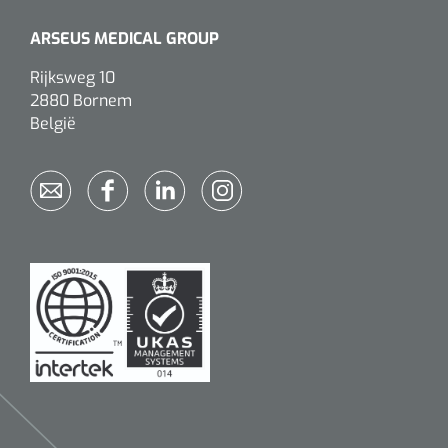
Alginaten
ARSEUS MEDICAL GROUP
Rijksweg 10
Diversen
2880 Bornem
Kleeflaag removers
België
Watten
Verbandhaakjes
Nierbekken
Wondreinigers