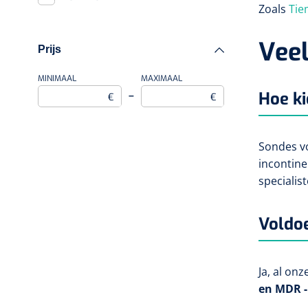
Zoals
Tie
Veel
Prijs
MINIMAAL
MAXIMAAL
Hoe ki
–
€
€
Sondes vo
incontine
specialis
Voldoe
Ja, al on
en MDR -