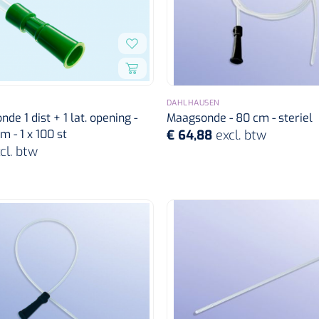
DAHLHAUSEN
nde 1 dist + 1 lat. opening -
Maagsonde - 80 cm - steriel
m - 1 x 100 st
€ 64,88
excl. btw
cl. btw