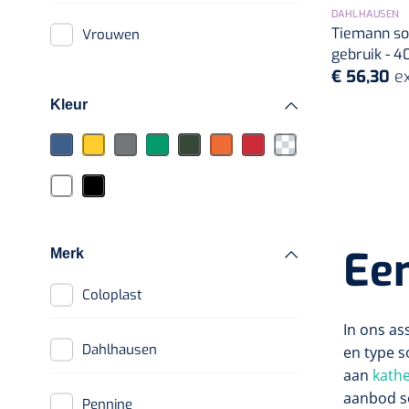
Ch 18
DAHLHAUSEN
Tiemann so
Vrouwen
gebruik - 4
Ch 20
€ 56,30
ex
Kleur
Ch 22
Ch 24
Ch 25
Ee
Merk
Ch 28
Coloplast
In ons as
Ch 30
Dahlhausen
en type s
aan
kathe
aanbod s
Pennine