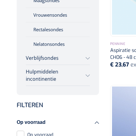
Maagsondes
Incontinentiezorg
Vrouwensondes
Injectiemateriaal
Infrastructuur
Rectalesondes
Instrumenten
Nelatonsondes
PENNINE
Monitoring
Aspiratie so
Wondzorg
CH06 - 48 c
Verblijfsondes
€ 23,67
ex
Hulpmiddelen
Siliconensondes
incontinentie
Toebehoren
Toebehoren lavement
Hydrogel gecoate
FILTEREN
Incontinentiebroekjes
sondes
Matrasbeschermers
Op voorraad
Op voorraad