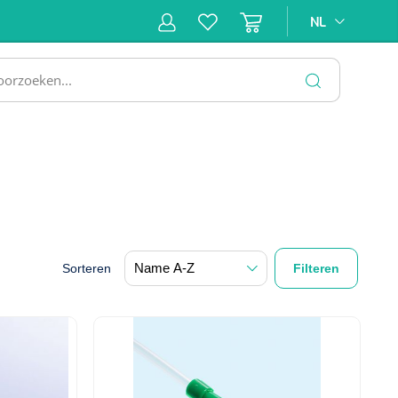
NL
NL
ne &
Incontinentiezorg
Injectiemateriaal
Infrastruc
ectie
SLUITEN
Sorteren
Filteren