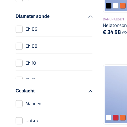
Urinezakken &
urinepotjes
Diameter sonde
DAHLHAUSEN
Glijmiddel
Nelatonsond
Ch 06
€ 34,98
ex
Urinalen
Ch 08
Spoelingen
Bedpannen &
Ch 10
toiletemmers
Ch 12
Geslacht
Ch 14
Mannen
Ch 16
Unisex