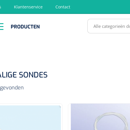
s
Klantenservice
Contact
RODUCTEN
PRODUCTEN
hirurgie
Diagnose
EHBO &
Fysiotherapie
Hygië
Reanimatie
& Revalidatie
Desinf
SULTATEN
LIGE SONDES
s gevonden