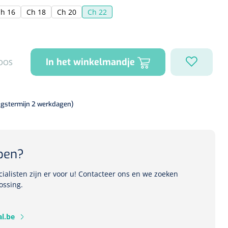
h 16
Ch 18
Ch 20
Ch 22
In het winkelmandje
OOS
ngstermijn 2 werkdagen)
pen?
alisten zijn er voor u! Contacteer ons en we zoeken
ossing.
l.be