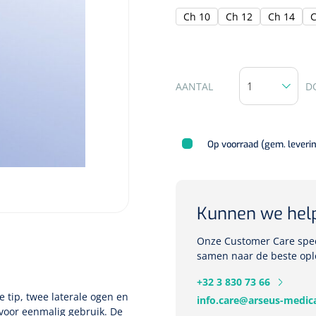
Ch 10
Ch 12
Ch 14
C
AANTAL
D
Op voorraad (gem. leveri
Kunnen we hel
Onze Customer Care speci
samen naar de beste opl
+32 3 830 73 66
 tip, twee laterale ogen en
info.care@arseus-medica
voor eenmalig gebruik. De