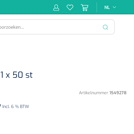
NL
NL
ne &
Incontinentiezorg
Injectiemateriaal
Infrastruc
ectie
SLUITEN
1 x 50 st
Artikelnummer
1549278
7
Incl. 6 % BTW