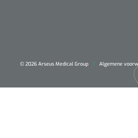
© 2026 Arseus Medical Group
Algemene voorw
ADL & Comfortzorg
Behandeling
Beademing
Chirurgie
Diagnose