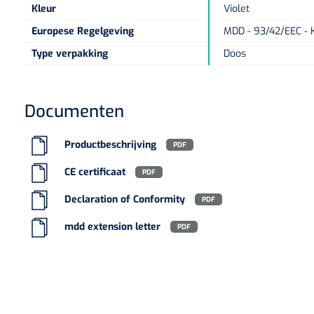
Kleur
Violet
Europese Regelgeving
MDD - 93/42/EEC - K
Type verpakking
Doos
Documenten
Productbeschrijving
PDF
CE certificaat
PDF
Declaration of Conformity
PDF
mdd extension letter
PDF