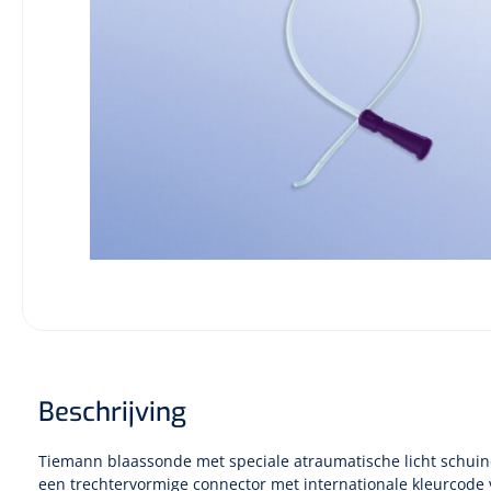
Incontinentiezorg
Injectiemateriaal
Infrastructuur
Instrumenten
Monitoring
Wondzorg
Beschrijving
Tiemann blaassonde met speciale atraumatische licht schuine
een trechtervormige connector met internationale kleurcode 