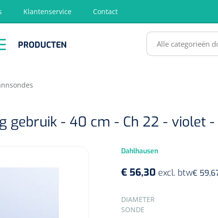
s
Klantenservice
Contact
RODUCTEN
PRODUCTEN
hirurgie
Diagnose
EHBO &
Fysiotherapie
Hygië
Reanimatie
& Revalidatie
Desinf
SULTATEN
annsondes
gebruik - 40 cm - Ch 22 - violet - 
Dahlhausen
€ 56,30
excl. btw
€ 59,6
SELECTEER
DIAMETER
SONDE