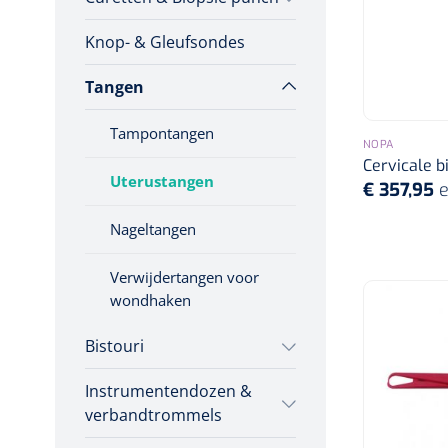
Incontinentiezorg
Knop- & Gleufsondes
Herbruikbare curetten
Vaginale specula
Injectiemateriaal
Infrastructuur
Tangen
Wegwerp curetten
Instrumenten
Tampontangen
Biopsie punch
NOPA
Monitoring
Cervicale b
Uterustangen
Wondzorg
€ 357,95
e
Nageltangen
Verwijdertangen voor
wondhaken
Bistouri
Instrumentendozen &
Bistourimesjes
verbandtrommels
Stitch cutters