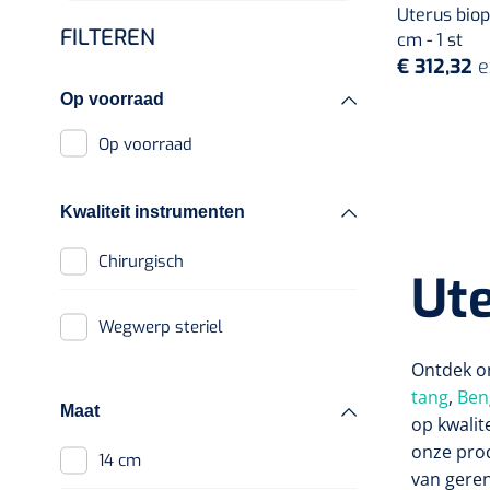
Uterus biop
Wondspreiders
Poupinel
FILTEREN
cm - 1 st
€ 312,32
e
Toebehoren poupinel
Oogmagneten
Op voorraad
Ultrasoontoestellen
Op voorraad
Ultrasoon
Ultrasoon
Kwaliteit instrumenten
toebehoren
Chirurgisch
Ut
Autoclaven
Autoclaaf
Wegwerp steriel
Toebehoren
Ontdek o
autoclaven
tang
,
Ben
Maat
Sterilisatiefolie
op kwalit
onze pro
Controle test
14 cm
van gere