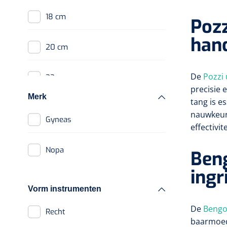
Sterilisatiezakjes
18 cm
Pozz
Gedemineraliseerd
han
water
20 cm
Sterilisatietape
De
Pozzi
22 cm
Inpakvellen
precisie 
Merk
tang is e
Instrumentenreinigers
25 cm
nauwkeuri
Gyneas
Instrumentenreinigers
effectivi
Toebehoren
Nopa
Beng
instrumentenreinigers
ingr
Vorm instrumenten
De
Bengo
Recht
baarmoed