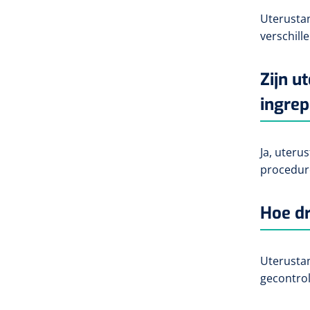
Uterustan
verschill
Zijn u
ingre
Ja, uteru
procedur
Hoe dr
Uterustan
gecontrol