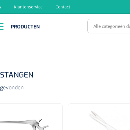
s
Klantenservice
Contact
RODUCTEN
PRODUCTEN
hirurgie
Diagnose
EHBO &
Fysiotherapie
Hygië
Reanimatie
& Revalidatie
Desinf
SULTATEN
USTANGEN
s gevonden