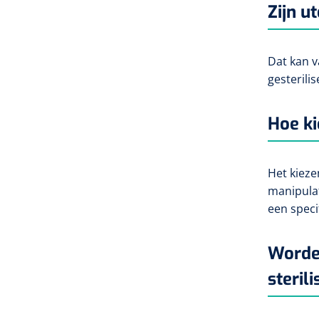
Zijn u
Dat kan v
gesterili
Hoe ki
Het kieze
manipulat
een speci
Worden
sterili