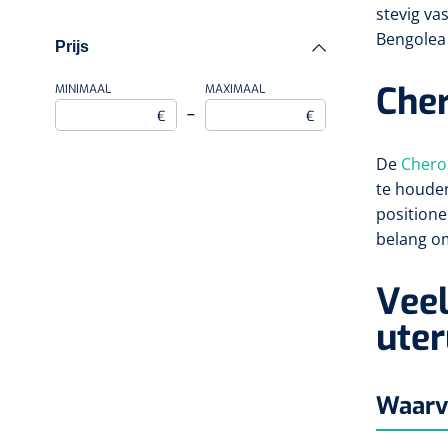
stevig va
Bengolea 
Prijs
Cher
MINIMAAL
MAXIMAAL
–
€
€
De
Chero
te houde
positione
belang om
Veel
ute
Waarvo