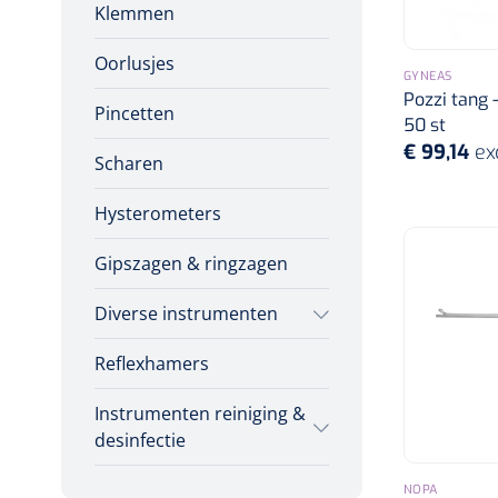
Klemmen
Verbandtrommels
Volledige bistouris
Oorlusjes
Instrumentendozen
GYNEAS
Bistourihouders
Pozzi tang - 
Pincetten
50 st
€ 99,14
ex
Scharen
Hysterometers
Gipszagen & ringzagen
Diverse instrumenten
Reflexhamers
Allerlei
Instrumenten reiniging &
Poliepentang
desinfectie
Stemvorken
Poupinel (hete lucht)
NOPA