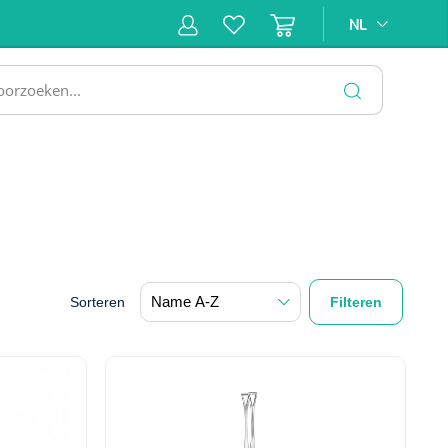
NL
NL
ne &
Incontinentiezorg
Injectiemateriaal
Infrastruc
ectie
SLUITEN
Sorteren
Filteren