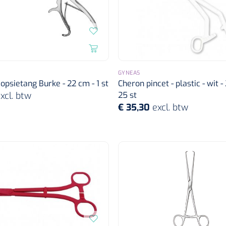
GYNEAS
iopsietang Burke - 22 cm - 1 st
Cheron pincet - plastic - wit -
xcl. btw
25 st
€ 35,30
excl. btw