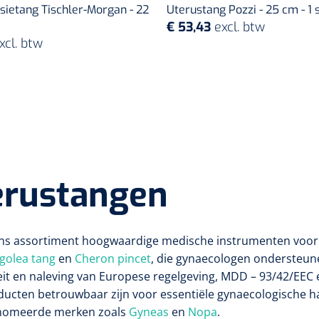
sietang Tischler-Morgan - 22
Uterustang Pozzi - 25 cm - 1 
€ 53,43
excl. btw
xcl. btw
erustangen
ns assortiment hoogwaardige medische instrumenten voor
golea tang
en
Cheron pincet
, die gynaecologen ondersteune
eit en naleving van Europese regelgeving, MDD – 93/42/EEC
ducten betrouwbaar zijn voor essentiële gynaecologische 
nomeerde merken zoals
Gyneas
en
Nopa
.