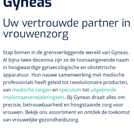
Gyneas
Diagnose
Postoperatieve steunverbanden
Massagetherapie
Diversen
Vasculaire aandoeningen
EHBO & Reanimatie
Laser chirurgie
Dopplers
Uw vertrouwde partner in
Apparaten
Warmtetherapie
Incentive spirometers
Laser toebehoren
Vasculaire dopplers
vrouwenzorg
Fysiotherapie & Revalidatie
EHBO
Toebehoren
Bevochtiging
Laser apparatuur
Foetale dopplers
Verzorgende middelen
Eethulpmiddelen
Hygiëne & Desinfectie
Functionele revalidatie
Stap binnen in de grensverleggende wereld van Gyneas.
Bestek
Verneveling
Gynaecologische aandoeningen
Foetale en Vasculaire dopplers
Verbandkoffers
Gangrevalidatie
Al bijna twee decennia zijn ze de toonaangevende naam
Thoraxdrainage systeem
Incontinentiezorg
Lichaamsverzorging
in hoogwaardige gynaecologische en obstetrische
Onderleggers
Maskers
Luchtwegen
Navulling verbandkoffers
Hand/arm revalidatie
apparatuur. Hun nauwe samenwerking met medische
Deodorants
Surgical suction
Urologie
Injectiemateriaal
Eenmalige sondes
professionals heeft geleid tot revolutionaire producten,
Aspiratie
Borden
Patiëntencircuits
Reddingsdekens
Rug- & nekrevalidatie
van
medische tangen
en
speculum
tot
uitgebreide
Eau De Cologne
Tiemannsondes
Microscoop
Cardiorespiratoir
Infrastructuur
Spuiten
implantaatverwijderingsets
. Bij Gyneas draait alles om
Aërosol
Slabben
Holters
Vingerlingen
Actieve-passieve beweging
precisie, betrouwbaarheid en hoogstaande zorg voor
Bodylotions
Jet-ventilatie
Maagsondes
Spuiten zonder naald
Instrumenten
Anti-decubitus materiaal
vrouwen. Bekijk ons assortiment en ontdek de toekomst
Eetplateau's
Pijn
Spirometers
Diversen
Krachttraining
van vrouwelijke gezondheidszorg.
Handcrèmes
Spoedbeademing
Vrouwensondes
Spuiten met naald
Diversen
Infuuspompen
Monitoring
Naaldvoerders
NO-meters
Neonatale comfortzorg
Brancards