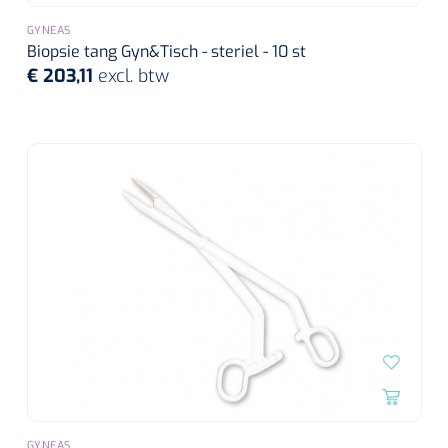
Alginaten
GYNEAS
Biopsie tang Gyn&Tisch - steriel - 10 st
€ 203,11
excl. btw
Diversen
Kleeflaag removers
Watten
Verbandhaakjes
Nierbekken
Wondreinigers
GYNEAS