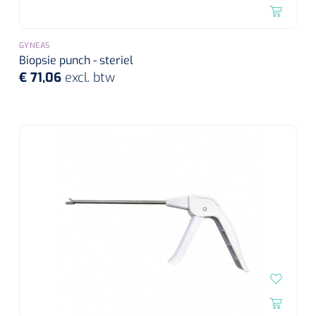
Wearables
Instrumentensets
Software
GYNEAS
Steriele velden
Biopsie punch - steriel
€ 71,06
excl. btw
Alcoholmeter
Chronische wondzorgproducten
Hydrocolloïden
Zilververbanden
Schuimverbanden
Hydrogel
Paraffine verbanden
Siliconen verbanden