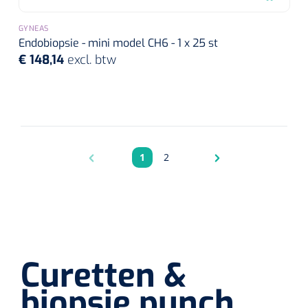
GYNEAS
Endobiopsie - mini model CH6 - 1 x 25 st
€ 148,14
excl. btw
1
2
Pagina
Pagina
Curetten &
biopsie punch