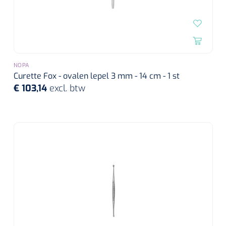
Alginaten
Diversen
Kleeflaag removers
NOPA
Curette Fox - ovalen lepel 3 mm - 14 cm - 1 st
Watten
€ 103,14
excl. btw
Verbandhaakjes
Nierbekken
Wondreinigers