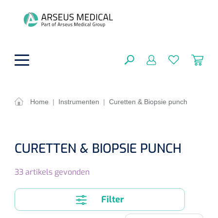
hoofdinhoud
Home
|
Instrumenten
|
Curetten & Biopsie punch
ADL & Comfortzorg
SLUITEN
FILTEREN
Behandeling
CURETTEN & BIOPSIE PUNCH
Algemene comfortzorg
Aromatherapie
Beademing
33
artikels gevonden
Maagsondes
ZOEKRESULTATEN
Beauty care
Chirurgie
Huid
Ventilatie toebehoren
Filter
Lichttherapie
Cryotherapie
Neuscanules