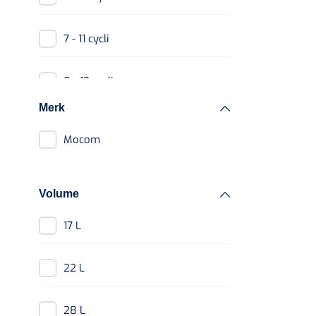
7 - 11 cycli
8 - 12 cycli
Merk
9 - 13 cycli
Mocom
Volume
17 L
22 L
28 L