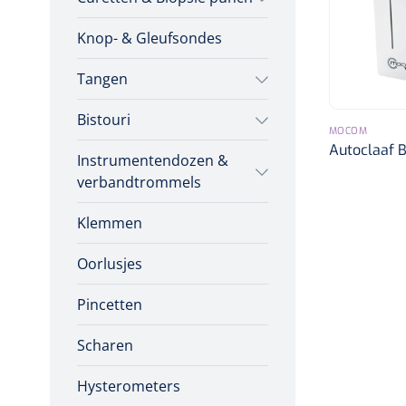
Incontinentiezorg
Knop- & Gleufsondes
Herbruikbare curetten
Vaginale specula
Injectiemateriaal
Infrastructuur
Tangen
Wegwerp curetten
Instrumenten
Bistouri
Tampontangen
Biopsie punch
MOCOM
Monitoring
Autoclaaf B
Instrumentendozen &
Bistourimesjes
Uterustangen
Wondzorg
verbandtrommels
Stitch cutters
Nageltangen
Klemmen
Verbandtrommels
Volledige bistouris
Verwijdertangen voor
Oorlusjes
Instrumentendozen
wondhaken
Bistourihouders
Pincetten
Scharen
Hysterometers