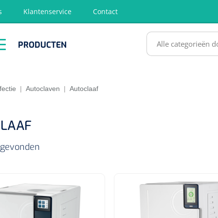
s
Klantenservice
Contact
RODUCTEN
PRODUCTEN
hirurgie
Diagnose
EHBO &
Fysiotherapie
Hygië
Reanimatie
& Revalidatie
Desinf
SULTATEN
fectie
|
Autoclaven
|
Autoclaaf
LAAF
s gevonden