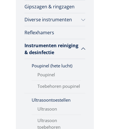
Gipszagen & ringzagen
Diverse instrumenten
Reflexhamers
Allerlei
Instrumenten reiniging
Poliepentang
& desinfectie
Stemvorken
Poupinel (hete lucht)
Wondspreiders
Poupinel
Toebehoren poupinel
Oogmagneten
Ultrasoontoestellen
Ultrasoon
Ultrasoon
toebehoren