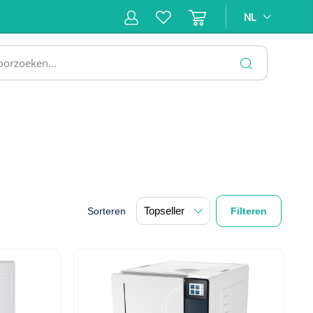
NL
NL
ne &
Incontinentiezorg
Injectiemateriaal
Infrastruc
ectie
SLUITEN
Sorteren
Filteren