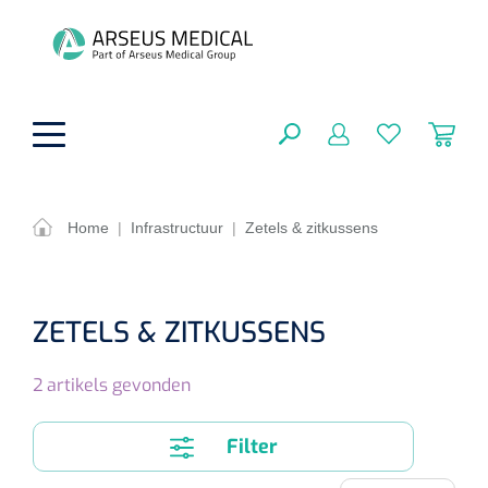
hoofdinhoud
Home
|
Infrastructuur
|
Zetels & zitkussens
ADL & Comfortzorg
SLUITEN
FILTEREN
Behandeling
ZETELS & ZITKUSSENS
Algemene comfortzorg
Aromatherapie
Beademing
2
artikels gevonden
Maagsondes
ZOEKRESULTATEN
Beauty care
Chirurgie
Huid
Ventilatie toebehoren
Filter
Lichttherapie
Cryotherapie
Neuscanules