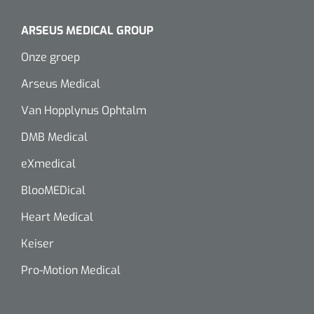
Wearables
Instrumentensets
ARSEUS MEDICAL GROUP
Software
Onze groep
Steriele velden
Alcoholmeter
Arseus Medical
Chronische wondzorgproducten
Van Hopplynus Ophtalm
Hydrocolloïden
DMB Medical
Zilververbanden
eXmedical
BlooMEDical
Schuimverbanden
Heart Medical
Hydrogel
Keiser
Paraffine verbanden
Pro-Motion Medical
Siliconen verbanden