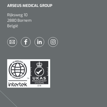
ARSEUS MEDICAL GROUP
Alginaten
Rijksweg 10
2880 Bornem
Diversen
België
Kleeflaag removers
Watten
Verbandhaakjes
Nierbekken
Wondreinigers