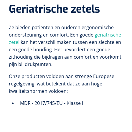
Non-woven kompressen
Instrumentendozen & verbandtrommels
Doucheramen
Geriatrische zetels
Tecar
Verbandtrommels
Handdoekrollen
NKO
Karren & trolleys
Splitkompressen
Wandbeugels
Laryngoscopen
Echografie
Linnenkarren
Instrumentendozen
Ze bieden patiënten en ouderen ergonomische
Keukenrollen
Douchestoelen
Gipsverbanden & toebehoren
ondersteuning en comfort. Een goede
geriatrische
Audiometrie
Ultrageluid & elektrotherapie
Afvalverzamelaars
zetel
kan het verschil maken tussen een slechte en
Cellulosepapier
Jersey kousen
Klemmen
Toiletbeugels
een goede houding. Het bevordert een goede
TENS
Transportwagens
Lichaamsmeting
zithouding die bijdragen aan comfort en voorkomt
Zinklijmverbanden
Oorlusjes
Persoonlijk beschermingsmateriaal
Diversen badkamerhulpmiddelen
pijn bij drukpunten.
Zelftest apparatuur
Kort-en microgolf
Wondzorgkarren
Mutsen
Polsterwatten
Pincetten
Toiletstoelen
Onze producten voldoen aan strenge Europese
Thermometers
regelgeving, wat betekent dat ze aan hoge
Hydromassage
Instrumentenwagens
Klompen
Armdraagband
Scharen
Doucherolstoelen
kwaliteitsnormen voldoen:
Glucosemeters
Pressotherapie & massage
PC karren
Oordoppen
Loopzolen
MDR - 2017/745/EU - Klasse I
Hysterometers
Douchebrancard
Weegschalen
Thermotherapie
Medicatiekarren
Maskers
Gipsen
Gipszagen & ringzagen
Douchetabouretten
Meetlatten
Lymfedrainage
Handschoenen
Tilliften