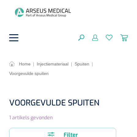
hoofdinhoud
Home
|
Injectiemateriaal
|
Spuiten
|
Voorgevulde spuiten
ADL & Comfortzorg
SLUITEN
FILTEREN
Behandeling
Algemene comfortzorg
VOORGEVULDE SPUITEN
Aromatherapie
Beademing
Maagsondes
ZOEKRESULTATEN
1
artikels gevonden
Beauty care
Chirurgie
Huid
Ventilatie toebehoren
Lichttherapie
Cryotherapie
Neuscanules
Filter