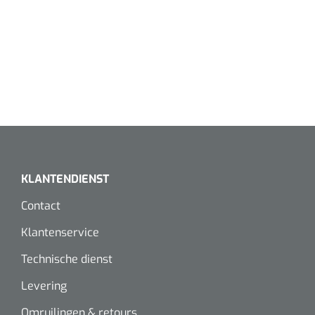
Wearables
Instrumentensets
Software
Steriele velden
Alcoholmeter
Chronische wondzorgproducten
Hydrocolloïden
Zilververbanden
KLANTENDIENST
Schuimverbanden
Contact
Hydrogel
Klantenservice
Technische dienst
Paraffine verbanden
Levering
Siliconen verbanden
Omruilingen & retours