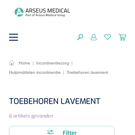
hoofdinhoud
Home
|
Incontinentiezorg
|
Hulpmiddelen incontinentie
|
Toebehoren lavement
ADL & Comfortzorg
SLUITEN
FILTEREN
Behandeling
Algemene comfortzorg
TOEBEHOREN LAVEMENT
Aromatherapie
Beademing
Maagsondes
ZOEKRESULTATEN
6
artikels gevonden
Beauty care
Chirurgie
Huid
Ventilatie toebehoren
Lichttherapie
Cryotherapie
Neuscanules
Filter