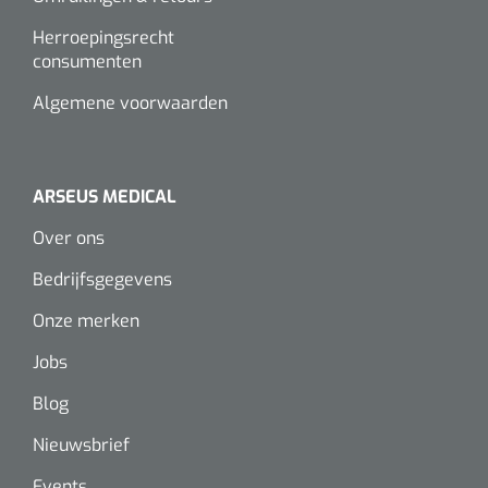
Alginaten
Herroepingsrecht
consumenten
Diversen
Algemene voorwaarden
Kleeflaag removers
Watten
ARSEUS MEDICAL
Over ons
Verbandhaakjes
Bedrijfsgegevens
Nierbekken
Onze merken
Wondreinigers
Jobs
Blog
Nieuwsbrief
Events