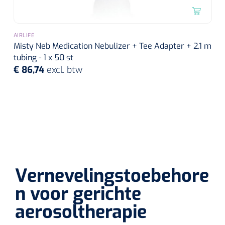
Wearables
Instrumentensets
Software
AIRLIFE
Steriele velden
Misty Neb Medication Nebulizer + Tee Adapter + 2.1 m
Alcoholmeter
tubing - 1 x 50 st
€ 86,74
excl. btw
Chronische wondzorgproducten
Hydrocolloïden
Zilververbanden
Schuimverbanden
Hydrogel
Vernevelingstoebehore
n voor gerichte
Paraffine verbanden
aerosoltherapie
Siliconen verbanden