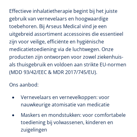
Alginaten
Effectieve
inhalatietherapie begint bij het juiste
gebruik van vernevelaars en hoogwaardige
toebehoren. Bij Arseus Medical vind je een
Diversen
uitgebreid assortiment accessoires die essentieel
Kleeflaag removers
zijn voor veilige, efficiënte en hygiënische
medicatietoediening via de luchtwegen. Onze
Watten
producten zijn ontworpen voor zowel ziekenhuis-
als thuisgebruik en voldoen aan strikte EU-normen
Verbandhaakjes
(MDD 93/42/EEC & MDR 2017/745/EU).
Nierbekken
Ons aanbod:
Vernevelaars en vernevelkoppen: voor
Wondreinigers
nauwkeurige atomisatie van medicatie
Maskers en mondstukken: voor comfortabele
toediening bij volwassenen, kinderen en
zuigelingen