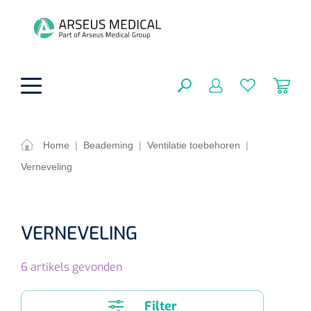
hoofdinhoud
Home
|
Beademing
|
Ventilatie toebehoren
|
Verneveling
ADL & Comfortzorg
SLUITEN
FILTEREN
Behandeling
Algemene comfortzorg
VERNEVELING
Aromatherapie
Beademing
Maagsondes
ZOEKRESULTATEN
6
artikels gevonden
Beauty care
Chirurgie
Huid
Ventilatie toebehoren
Lichttherapie
Cryotherapie
Neuscanules
Filter