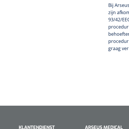
Bij Arse
zijn afk
93/42/EEC
procedur
behoefte
procedure
graag ver
KLANTENDIENST
ARSEUS MEDICAL