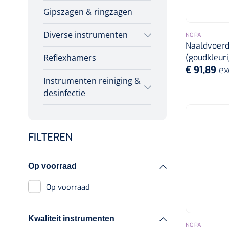
Gipszagen & ringzagen
Diverse instrumenten
NOPA
Naaldvoerd
(goudkleurig
Reflexhamers
Allerlei
€ 91,89
ex
Instrumenten reiniging &
Poliepentang
desinfectie
Stemvorken
Poupinel (hete lucht)
Wondspreiders
Poupinel
FILTEREN
Toebehoren poupinel
Oogmagneten
Op voorraad
Ultrasoontoestellen
Op voorraad
Ultrasoon
Ultrasoon
Kwaliteit instrumenten
toebehoren
NOPA