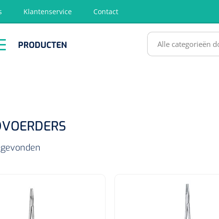
s
Klantenservice
Contact
RODUCTEN
PRODUCTEN
hirurgie
Diagnose
EHBO &
Fysiotherapie
Hygië
Reanimatie
& Revalidatie
Desinf
SULTATEN
DVOERDERS
ls gevonden