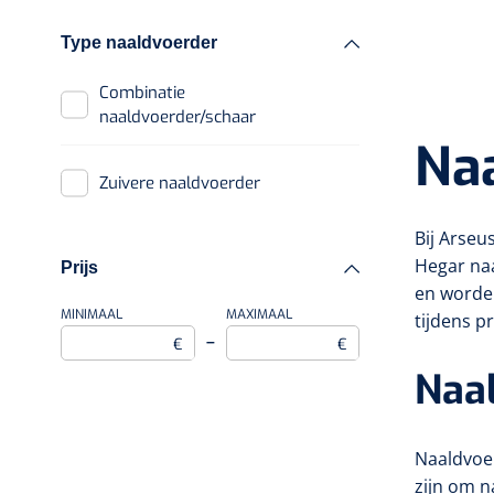
Instrumentenreinigers
Type naaldvoerder
Toebehoren
Combinatie
instrumentenreinigers
naaldvoerder/schaar
Na
Zuivere naaldvoerder
Bij Arseu
Hegar naa
Prijs
en worde
MINIMAAL
MAXIMAAL
tijdens p
–
€
€
Naal
Naaldvoer
zijn om n