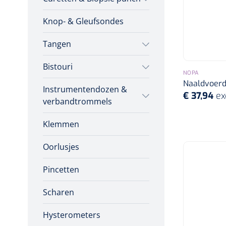
Incontinentiezorg
Knop- & Gleufsondes
Herbruikbare curetten
Vaginale specula
Injectiemateriaal
Infrastructuur
Tangen
Wegwerp curetten
Instrumenten
Bistouri
Tampontangen
Biopsie punch
NOPA
Monitoring
Naaldvoerde
Instrumentendozen &
Bistourimesjes
Uterustangen
Wondzorg
€ 37,94
ex
verbandtrommels
Stitch cutters
Nageltangen
Klemmen
Verbandtrommels
Volledige bistouris
Verwijdertangen voor
Oorlusjes
Instrumentendozen
wondhaken
Bistourihouders
Pincetten
Scharen
Hysterometers