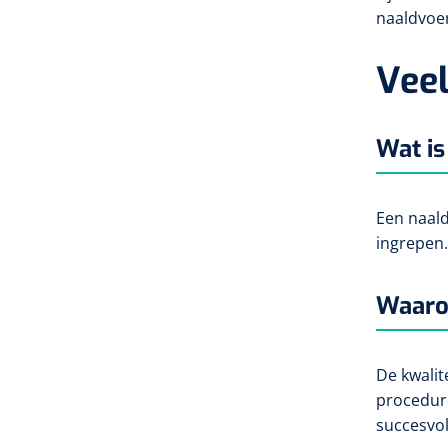
naaldvoer
Veel
Wat is
Een naald
ingrepen.
Waarom
De kwalit
procedure
succesvol