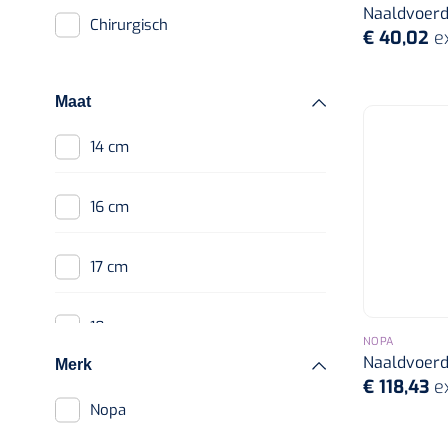
Naaldvoerd
Chirurgisch
€ 40,02
e
Autoclaven
Autoclaaf
Maat
Toebehoren
autoclaven
14 cm
Sterilisatiefolie
Controle test
16 cm
Sterilisatiezakjes
17 cm
Gedemineraliseerd
water
18 cm
NOPA
Sterilisatietape
Naaldvoerd
Merk
€ 118,43
e
20 cm
Inpakvellen
Nopa
Instrumentenreinigers
30 cm