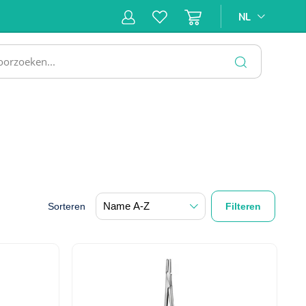
NL
NL
ne &
Incontinentiezorg
Injectiemateriaal
Infrastruc
ectie
SLUITEN
Sorteren
Filteren