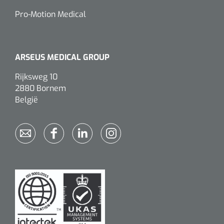
Wearables
Pro-Motion Medical
Instrumentensets
Software
Steriele velden
Alcoholmeter
ARSEUS MEDICAL GROUP
Chronische wondzorgproducten
Rijksweg 10
2880 Bornem
Hydrocolloïden
België
Zilververbanden
Schuimverbanden
Hydrogel
Paraffine verbanden
Siliconen verbanden