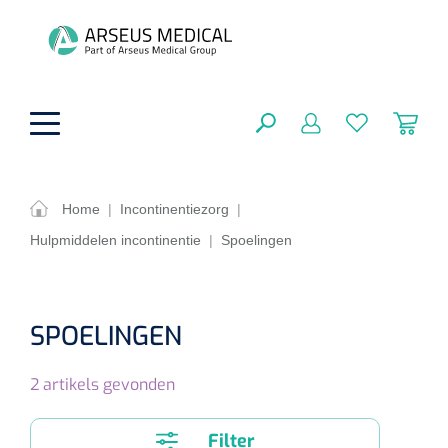
hoofdinhoud
Home
|
Incontinentiezorg
|
Hulpmiddelen incontinentie
|
Spoelingen
ADL & Comfortzorg
SLUITEN
FILTEREN
Behandeling
Algemene comfortzorg
SPOELINGEN
Aromatherapie
Beademing
Maagsondes
ZOEKRESULTATEN
2
artikels gevonden
Beauty care
Chirurgie
Huid
Ventilatie toebehoren
Lichttherapie
Cryotherapie
Neuscanules
Filter