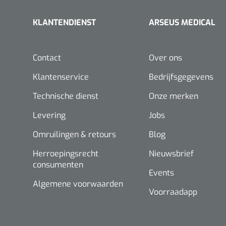
Standaard
manchetten
Voorhoofdslampen
KLANTENDIENST
ARSEUS MEDICAL
Disposable
Flexiportmanchetten
Contact
Over ons
Complete
Klantenservice
Bedrijfsgegevens
bloeddrukmeters
Technische dienst
Onze merken
Zuurstofsaturatiemeters
Levering
Jobs
Omruilingen & retours
Blog
Herroepingsrecht
Nieuwsbrief
consumenten
Events
Algemene voorwaarden
Voorraadapp