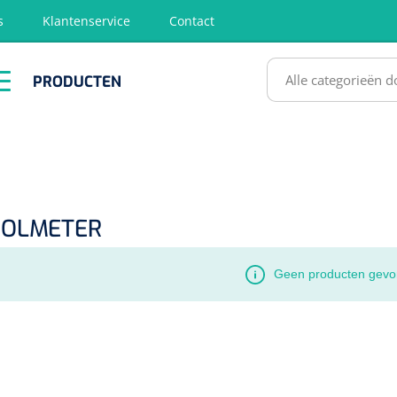
s
Klantenservice
Contact
RODUCTEN
PRODUCTEN
hirurgie
Diagnose
EHBO &
Fysiotherapie
Hygië
Reanimatie
& Revalidatie
Desinf
SULTATEN
HOLMETER
Geen producten gevo