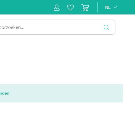
NL
NL
ne &
Incontinentiezorg
Injectiemateriaal
Infrastruc
ectie
SLUITEN
nden.