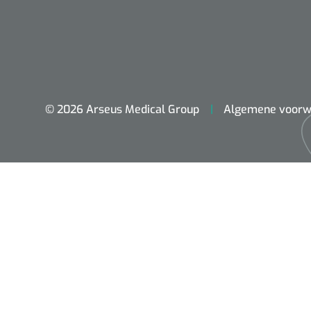
© 2026 Arseus Medical Group
Algemene voorw
ADL & Comfortzorg
Behandeling
Beademing
Chirurgie
Diagnose
EHBO & Reanimatie