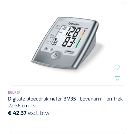
Wearables
Instrumentensets
Software
Steriele velden
Alcoholmeter
Chronische wondzorgproducten
Hydrocolloïden
Zilververbanden
Schuimverbanden
BEURER
Hydrogel
Digitale bloeddrukmeter BM35 - bovenarm - omtrek
22-36 cm 1 st
€ 42,37
excl. btw
Paraffine verbanden
Siliconen verbanden