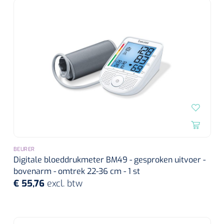
Alginaten
Diversen
Kleeflaag removers
Watten
Verbandhaakjes
Nierbekken
BEURER
Digitale bloeddrukmeter BM49 - gesproken uitvoer -
Wondreinigers
bovenarm - omtrek 22-36 cm - 1 st
€ 55,76
excl. btw