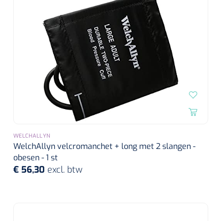
Alginaten
Diversen
Kleeflaag removers
Watten
Verbandhaakjes
Nierbekken
WELCHALLYN
WelchAllyn velcromanchet + long met 2 slangen -
obesen - 1 st
Wondreinigers
€ 56,30
excl. btw