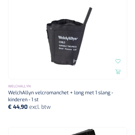
Wearables
Instrumentensets
Software
Steriele velden
Alcoholmeter
Chronische wondzorgproducten
Hydrocolloïden
Zilververbanden
Schuimverbanden
WELCHALLYN
WelchAllyn velcromanchet + long met 1 slang -
Hydrogel
kinderen - 1 st
€ 44,90
excl. btw
Paraffine verbanden
Siliconen verbanden