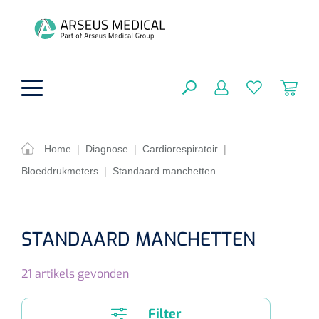
hoofdinhoud
Home
|
Diagnose
|
Cardiorespiratoir
|
Bloeddrukmeters
|
Standaard manchetten
ADL & Comfortzorg
SLUITEN
FILTEREN
Behandeling
Algemene comfortzorg
STANDAARD MANCHETTEN
Aromatherapie
Beademing
Maagsondes
ZOEKRESULTATEN
21
artikels gevonden
Beauty care
Chirurgie
Huid
Ventilatie toebehoren
Lichttherapie
Cryotherapie
Neuscanules
Filter