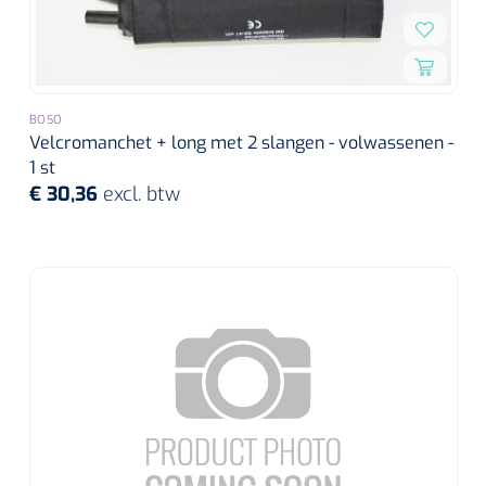
BOSO
Velcromanchet + long met 2 slangen - volwassenen -
1 st
€ 30,36
excl. btw