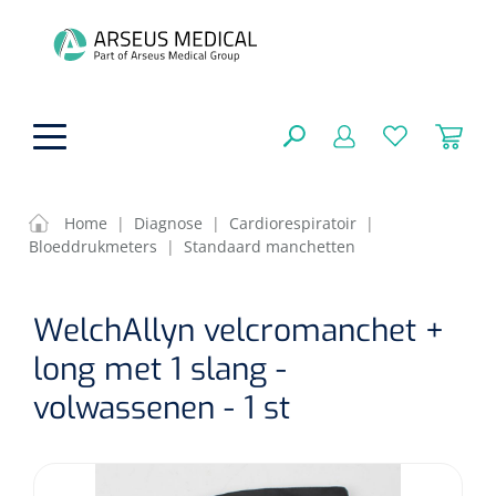
hoofdinhoud
Home
|
Diagnose
|
Cardiorespiratoir
|
Bloeddrukmeters
|
Standaard manchetten
ADL & Comfortzorg
SLUITEN
WelchAllyn velcromanchet +
FILTEREN
Behandeling
Algemene comfortzorg
long met 1 slang -
Aromatherapie
Beademing
Maagsondes
volwassenen - 1 st
ZOEKRESULTATEN
Beauty care
Chirurgie
Huid
Ventilatie toebehoren
Lichttherapie
Cryotherapie
Neuscanules