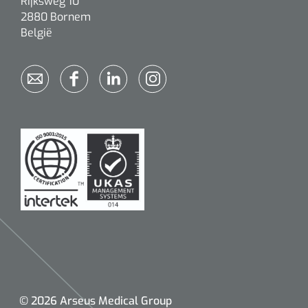
Rijksweg 10
2880 Bornem
Alginaten
België
Diversen
Kleeflaag removers
Watten
Verbandhaakjes
Nierbekken
Wondreinigers
© 2026 Arseus Medical Group