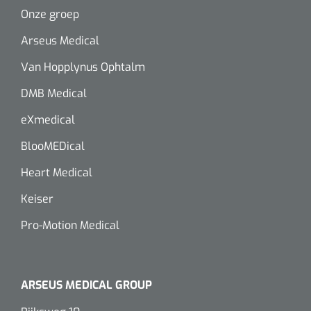
Wearables
Onze groep
Instrumentensets
Arseus Medical
Software
Steriele velden
Van Hopplynus Ophtalm
Alcoholmeter
DMB Medical
Chronische wondzorgproducten
eXmedical
Hydrocolloïden
BlooMEDical
Zilververbanden
Heart Medical
Schuimverbanden
Keiser
Pro-Motion Medical
Hydrogel
Paraffine verbanden
ARSEUS MEDICAL GROUP
Siliconen verbanden