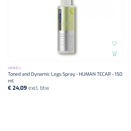
Wearables
Instrumentensets
Software
Steriele velden
Alcoholmeter
Chronische wondzorgproducten
Hydrocolloïden
Zilververbanden
UNIBELL
Toned and Dynamic Legs Spray - HUMAN TECAR - 150
ml
Schuimverbanden
€ 24,09
excl. btw
Hydrogel
Paraffine verbanden
Siliconen verbanden