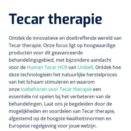
Alginaten
Tecar therapie
Diversen
Kleeflaag removers
Ontdek de innovatieve en doeltreffende wereld van
Tecar therapie. Onze focus ligt op hoogwaardige
Watten
producten voor dit geavanceerde
behandelingsgebied, met bijzondere aandacht
Verbandhaakjes
voor de
Human Tecar HCR
van
Unibell
. Ontdek hoe
deze technologieën het natuurlijke herstelproces
Nierbekken
van het lichaam stimuleren en waarom
onze
toebehoren voor Tecar therapie
een
Wondreinigers
essentiële rol spelen bij het verbeteren van de
behandelingen. Laat ons je begeleiden door de
mogelijkheden en voordelen van Tecar therapie,
afgestemd op de hoogste kwaliteitsnormen en
Europese regelgeving voor jouw welzijn.