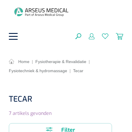
hoofdinhoud
Home
|
Fysiotherapie & Revalidatie
|
Fysiotechniek & hydromassage
|
Tecar
ADL & Comfortzorg
SLUITEN
FILTEREN
Behandeling
Algemene comfortzorg
TECAR
Aromatherapie
Beademing
Maagsondes
ZOEKRESULTATEN
7
artikels gevonden
Beauty care
Chirurgie
Huid
Ventilatie toebehoren
Lichttherapie
Cryotherapie
Neuscanules
Filter