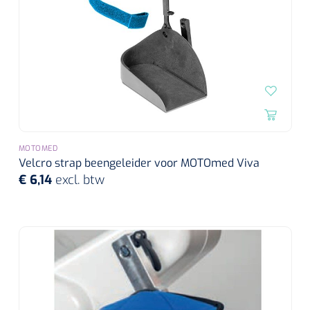
Alginaten
Diversen
Kleeflaag removers
Watten
MOTOMED
Verbandhaakjes
Velcro strap beengeleider voor MOTOmed Viva
€ 6,14
excl. btw
Nierbekken
Wondreinigers