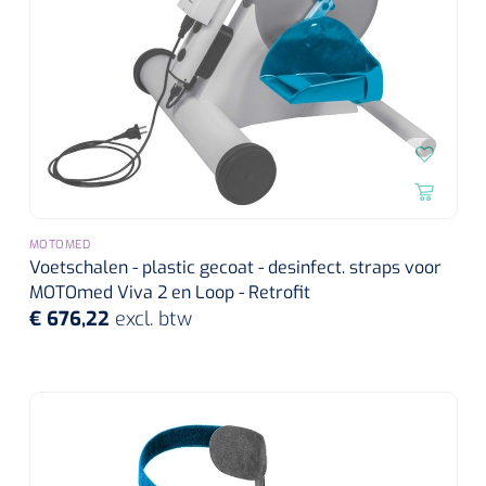
Wearables
Instrumentensets
Software
Steriele velden
Alcoholmeter
Chronische wondzorgproducten
Hydrocolloïden
Zilververbanden
MOTOMED
Voetschalen - plastic gecoat - desinfect. straps voor
MOTOmed Viva 2 en Loop - Retrofit
Schuimverbanden
€ 676,22
excl. btw
Hydrogel
Paraffine verbanden
Siliconen verbanden