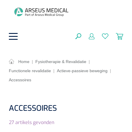
hoofdinhoud
Home
|
Fysiotherapie & Revalidatie
|
Functionele revalidatie
|
Actieve-passieve beweging
|
ADL & Comfortzorg
SLUITEN
Accessoires
FILTEREN
Behandeling
Algemene comfortzorg
Aromatherapie
Beademing
Maagsondes
ACCESSOIRES
ZOEKRESULTATEN
Beauty care
Chirurgie
Huid
Ventilatie toebehoren
27
artikels gevonden
Lichttherapie
Cryotherapie
Neuscanules