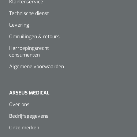
Klantenservice
Alginaten
Technische dienst
Levering
Diversen
Omruilingen & retours
Kleeflaag removers
Herroepingsrecht
Watten
consumenten
Algemene voorwaarden
Verbandhaakjes
Nierbekken
ARSEUS MEDICAL
Wondreinigers
Over ons
Bedrijfsgegevens
Onze merken