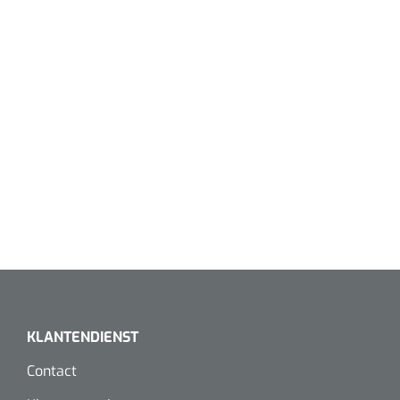
Wearables
Instrumentensets
Software
Steriele velden
Alcoholmeter
Chronische wondzorgproducten
Hydrocolloïden
Zilververbanden
Schuimverbanden
Hydrogel
Paraffine verbanden
KLANTENDIENST
Contact
Siliconen verbanden