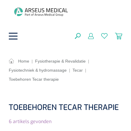
hoofdinhoud
Home
|
Fysiotherapie & Revalidatie
|
Fysiotechniek & hydromassage
|
Tecar
|
ADL & Comfortzorg
SLUITEN
Toebehoren Tecar therapie
FILTEREN
Behandeling
Algemene comfortzorg
Aromatherapie
Beademing
Maagsondes
TOEBEHOREN TECAR THERAPIE
ZOEKRESULTATEN
Beauty care
Chirurgie
Huid
Ventilatie toebehoren
6
artikels gevonden
Lichttherapie
Cryotherapie
Neuscanules